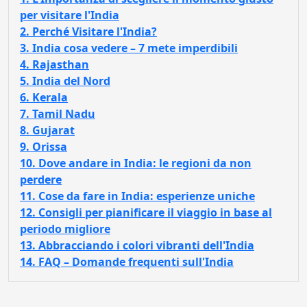
per visitare l'India
2. Perché Visitare l'India?
3. India cosa vedere – 7 mete imperdibili
4. Rajasthan
5. India del Nord
6. Kerala
7. Tamil Nadu
8. Gujarat
9. Orissa
10. Dove andare in India: le regioni da non
perdere
11. Cose da fare in India: esperienze uniche
12. Consigli per pianificare il viaggio in base al
periodo migliore
13. Abbracciando i colori vibranti dell'India
14. FAQ – Domande frequenti sull'India