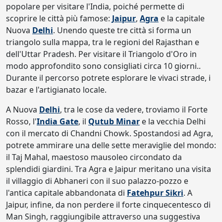
popolare per visitare l'India, poiché permette di
scoprire le città più famose:
Jaipur
,
Agra
e la capitale
Nuova
Delhi
. Unendo queste tre città si forma un
triangolo sulla mappa, tra le regioni del Rajasthan e
dell'Uttar Pradesh. Per visitare il Triangolo d'Oro in
modo approfondito sono consigliati circa 10 giorni..
Durante il percorso potrete esplorare le vivaci strade, i
bazar e l'artigianato locale.
A Nuova
Delhi
, tra le cose da vedere, troviamo il Forte
Rosso, l'
India Gate
, il
Qutub Minar
e la vecchia Delhi
con il mercato di Chandni Chowk. Spostandosi ad Agra,
potrete ammirare una delle sette meraviglie del mondo:
il Taj Mahal, maestoso mausoleo circondato da
splendidi giardini. Tra Agra e Jaipur meritano una visita
il villaggio di Abhaneri con il suo palazzo-pozzo e
l'antica capitale abbandonata di
Fatehpur Sikri
. A
Jaipur, infine, da non perdere il forte cinquecentesco di
Man Singh, raggiungibile attraverso una suggestiva