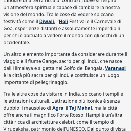
L'India è una terra ricca di contrasti, dove si respira
un'atmosfera spirituale capace di cambiare la nostra
visione del mondo. Tra le cose da vedere spiccano
festività come il
Diwali
, l'
Holi
Festival e il Carnevale di
Goa, esperienze distanti e assolutamente imperdibili
per chi è abituato a vedere il mondo con gli occhi di un
occidentale.
Un altro elemento importante da considerare durante il
viaggio è il fiume Gange, sacro per gli indù, che nasce
dall'Himalaya e si getta nel Golfo del Bengala.
Varanasi
è la città più sacra per gli indù e costituisce un luogo
importante di pellegrinaggio.
Tra le altre cose da visitare in India, spiccano i templi e
le attrazioni culturali. L'attrazione più iconica è senza
dubbio il mausoleo di
Agra
, il
Taj Mahal
, ma la città
offre anche il magnifico Forte Rosso. Hampi è un'altra
città ricca di architetture celebri, come il tempio di
Virupaksha, patrimonio dell'UNESCO. Dal punto di vista