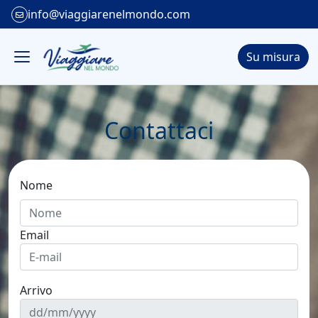
info@viaggiarenelmondo.com
Su misura
Contattaci
Nome
Email
Arrivo