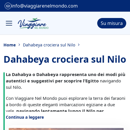
info@viaggiarenelmondo.com
Su misura
Home
Dahabeya crociera sul Nilo
Dahabeya crociera sul Nilo
La
Dahabya o Dahabeya
rappresenta uno dei modi più
autentici e suggestivi per scoprire l’Egitto
navigando
sul Nilo.
Con Viaggiare Nel Mondo puoi esplorare la terra dei faraoni
a bordo di queste eleganti imbarcazioni egiziane a due
vele,
navigando lentamente lungo il Nilo per
un'avventura indimenticabile
Continua a leggere
ricca di comfort e
paesaggi mozzafiato.