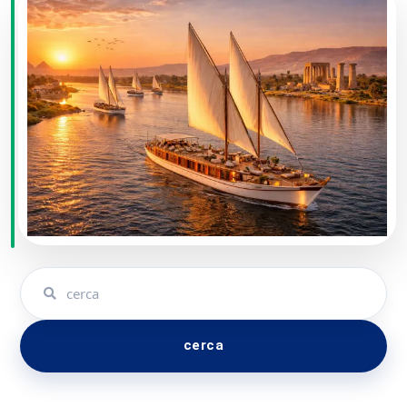
Dahabeya crociera sul Nilo:
cosa è
La Dahabeya è una tradizionale imbarcazione a vela
egiziana caratterizzata da un design unico
nel suo
genere.
La barca dispone di vele di forma triangolare e due alberi, il
suo fondo è poco profondo e la sua configurazione ricorda
quella di un veliero.
La struttura delle dahabeya consente di
navigare in acque
poco profonde e raggiungere luoghi inaccessibili alle
navi da crociera
più massicce.
cerca
Il tradizionale design della dahabeya la rende davvero
affascinante: il grande valore del
legno pregiato con cui
vengono realizzate le barche dahabeya
e i loro interni