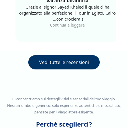
 presenza
vacanza faraonica
personalizzate per cui i prezzi variano a seconda di fattori
Grazie al signor Sayed Khaled il quale ci ha
driver mr
quali:
organizzato alla perfezione il Tour in Egitto, Ca
con crociera s...
ortuna di
Continua a leggere
ida, persona
durata crociera
lusso della dahabeya e della soluzione di soggiorno
scelta
periodo scelto per la vacanza in Egitto a bordi della
Vedi tutte le recensioni
dahabeya
La nostra migliore crociera sul Nilo di lusso in Dahabeya è
pensata per offrirti il massimo in termini di comfort a bordo
della Dahabeya, con
raffinate cabine
,
zone panoramiche
Ci concentriamo sui dettagli visivi e sensoriali del tuo viaggio.
e
aree comuni
nelle quali si potrà godere dell’
impeccabile
Nessun simbolo generico: solo esperienze autentiche e mozzafiato,
servizio
a bordo.
pensate per il viaggiatore esigente.
Perché sceglierci?