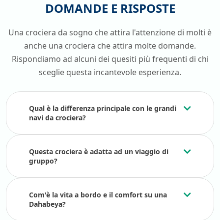
DOMANDE E RISPOSTE
Tempio di Edfu e
Kom Ombo
: questi templi sono molto
suggestivi e si possono ammirare anche durante la
navigazione in dahabeya. Il
Tempio di Edfu
dedicato al
Una crociera da sogno che attira l'attenzione di molti è
dio Horus è tra i templi egizi meglio conservati, mentre
anche una crociera che attira molte domande.
quello di Kom Ombo ha la peculiarità di essere l’unico
Rispondiamo ad alcuni dei quesiti più frequenti di chi
dedicato a due divinità: il dio coccodrillo Sobek e il dio
falco Horus.
sceglie questa incantevole esperienza.
Chiusa di Esna
: questa chiusa rappresenta un’opera
ingegneristica molto importante, in quanto regola il
Qual è la differenza principale con le grandi
livello dell’acqua e permette di superare un dislivello di
navi da crociera?
circa 10 metri tra due tratti del fiume. La chiusa serve
anche a controllare le inondazioni, l’irrigazione, la
produzione di energia idroelettrica e come protezione
Questa crociera è adatta ad un viaggio di
dalle piene degli insediamenti.
gruppo?
Dahabya Nilo: prenotare le
vacanze con Viaggiare Nel
Com'è la vita a bordo e il comfort su una
Mondo
Dahabeya?