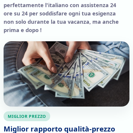
cotone, pantaloni in lino o gonne leggere e lunghe. Sono
perfettamente l'italiano con assistenza 24
soluzioni perfette sia per le escursioni sia per visitare i siti
ore su 24 per soddisfare ogni tua esigenza
archeologici in modo pratico e comodo.
non solo durante la tua vacanza, ma anche
Si consiglia di mettere in valigia un paio di scarpe comode
prima e dopo !
per le escursioni, un cappello per ripararsi dal sole, crema
solare e occhiali da sole.
MIGLIOR PREZZO
Miglior rapporto qualità-prezzo