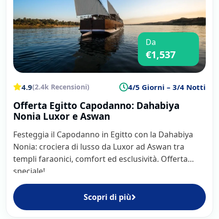
L’ambiente è pensato per offrire relax, tranquillità e
Da
un’accoglienza autentica, con
guide che parlano italiano
.
€1,537
Dahabeya imbarcazione: le
4.9
4/5 Giorni – 3/4 Notti
(2.4k Recensioni)
origini
Offerta Egitto Capodanno: Dahabiya
Nonia Luxor e Aswan
Il termine Dahabeya
deriva dall’arabo "dahab", che
Festeggia il Capodanno in Egitto con la Dahabiya
significa "oro"
, perché queste imbarcazioni erano
Nonia: crociera di lusso da Luxor ad Aswan tra
originariamente decorate con inserti d’oro e dorature,
templi faraonici, comfort ed esclusività. Offerta
destinate a un utilizzo governativo per il trasporto dei
speciale!
governanti musulmani.
Sulle pareti delle tombe dei nobili egizi e degli antichi re
Scopri di più
furono trovate le prime rappresentazioni delle Dahabeya, a
dimostrazione del loro prestigio nella cultura egizia.