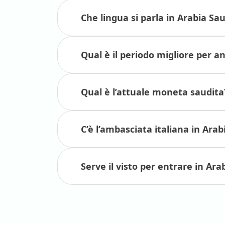
Lasciati sorprendere dall'ospitalità saudi
Che lingua si parla in Arabia Sa
che unisce perfettamente tradizione e in
Qual è il periodo migliore per a
Viaggi in Arabia Saudi
di Viaggiare N
Qual è l’attuale moneta saudita
Con Viaggiare Nel Mondo, oltre alla possibi
itinerario personalizzato, hai l’opzione di 
organizzati completi di servizi, visite gui
C’è l’ambasciata italiana in Arab
I tour in Arabia Saudita che i nostri client
Serve il visto per entrare in Ara
Località
Tour
Durata
principali