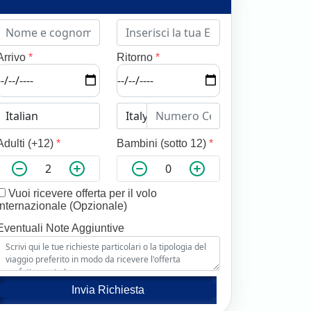
Arrivo
*
Ritorno
*
Adulti (+12)
*
Bambini (sotto 12)
*
Vuoi ricevere offerta per il volo
internazionale (Opzionale)
Eventuali Note Aggiuntive
Invia Richiesta