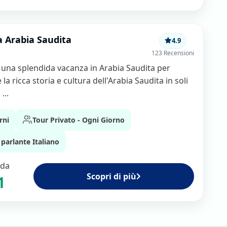
audita: cosa
 competitivi
 Arabia Saudita
4.9
Viaggiare Nel Mondo
123 Recensioni
nze più suggestive e
una splendida vacanza in Arabia Saudita per
la ricca storia e cultura dell'Arabia Saudita in soli
...
ggiatori trovi:
rni
Tour Privato - Ogni Giorno
di AlUla
parlante Italiano
 a Jeddah
 da
Scopri di più
une
1
 Elephant Rock