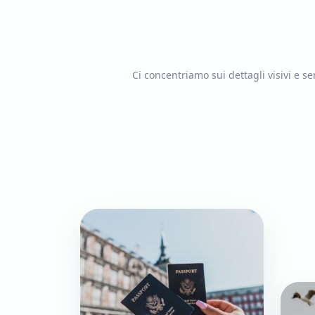
Tour Riyadh
4g / 3n
Riyadh
Ci concentriamo sui dettagli visivi e s
Al Ula
A
6g / 5n
AlUla, Hegra
Experience
Arabia Saudita
Riyadh, AlUla,
8g / 7n
Classica
Jeddah
Gran Tour
10g /
Riyadh, AlUla,
Arabia Saudita
9n
Jeddah, Mar Rosso
Arabia Saudita e
Jeddah e costa del
9g / 8n
Mar Rosso
Mar Rosso