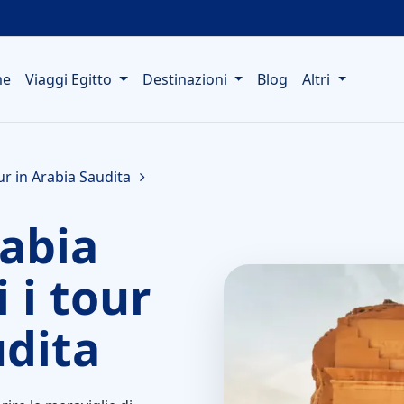
me
Viaggi Egitto
Destinazioni
Blog
Altri
our in Arabia Saudita
rabia
i i tour
udita