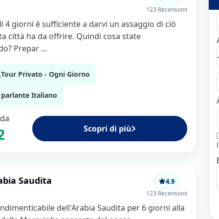
rabia Saudita conserva
123 Recensioni
uenzato dal turismo di
i 4 giorni è sufficiente a darvi un assaggio di ciò
bia Saudita è l’ideale per
a città ha da offrire. Quindi cosa state
nità che continuano a
o? Prepar ...
lontani dai grandi flussi
Tour Privato - Ogni Giorno
un viaggio tra storia,
i iconici come Riyadh
, la
parlante Italiano
 città storica di
Jeddah
 uno dei siti archeologici
 da
oni di viaggio, gli itinerari
Scopri di più
2
abia Saudita proposti da
abia Saudita
Arabia Saudita
4.9
123 Recensioni
el Mondo
ndimenticabile dell'Arabia Saudita per 6 giorni alla