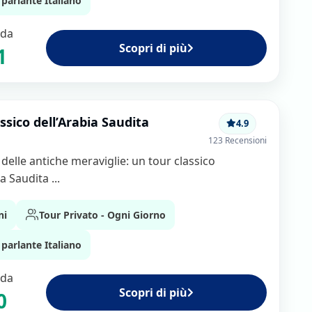
parlante Italiano
are tour privati
 da
audita più richiesti trovi:
Scopri di più
1
rfetto equilibrio tra
polita
ssico dell’Arabia Saudita
4.9
edina
123 Recensioni
audita
delle antiche meraviglie: un tour classico
a Saudita ...
ni
Tour Privato - Ogni Giorno
parlante Italiano
stro team saprà consigliarti
 da
Scopri di più
0