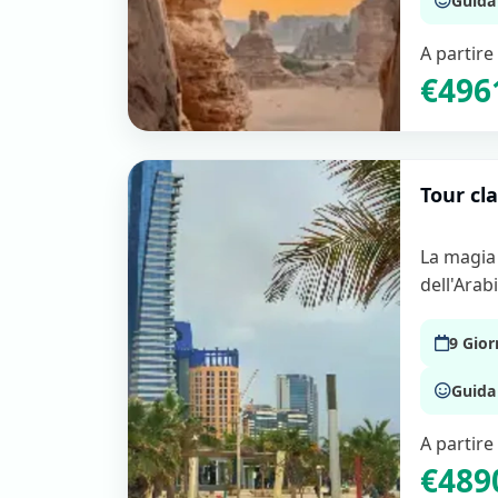
Guida 
durante il viaggio e
possibilità di realizz
personalizzati.
A partire
Tra i nostri pacchetti di viaggio in Arabia S
€496
• Tour Riyadh e AlUla per godere di un pe
grandiosità millenaria e modernità cosmo
Tour cla
• Viaggi culturali tra Riyadh, Jeddah e M
• Tour archeologici a Hegra e AlUla
• Itinerari nello straordinario deserto s
La magia 
• Viaggi sul Mar Rosso
dell'Arabi
• Tour dei canyon di roccia rossa
• Viaggi di gruppo organizzati
9 Gior
• Tour privati su misura
Guida 
Qualunque sia il tuo stile di viaggio, il no
il percorso più adatto alle tue aspettative.
A partire
€489