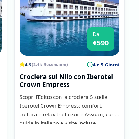
le ore notturne.
 con circa 70 metri di
motore offrono
finata e confortevole, con
Da
ranti panoramici con
€590
, piscine sui ponti
 dettagli.
4.9
4 e 5 Giorni
(2.4k Recensioni)
Crociera sul Nilo con Iberotel
aria a seconda del tipo di
Crown Empress
n sé. In ogni caso,
la
ntrambe le imbarcazioni
Scopri l’Egitto con la crociera 5 stelle
iorno a bordo di lusso,
Iberotel Crown Empress: comfort,
cultura e relax tra Luxor e Assuan, con
guida in italiano e visite incluse.
ca per chi cerca
i