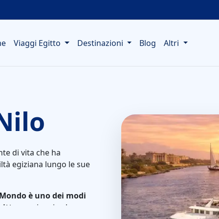
me
Viaggi Egitto
Destinazioni
Blog
Altri
Nilo
nte di vita che ha
iltà egiziana lungo le sue
l Mondo è uno dei modi
gitto
, un viaggio che
nza tempo e momenti di