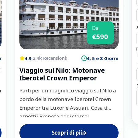
orati, godendo di panorami
ramonto, con quote a
Da
 sul ponte della nave
,
€590
tri menù internazionali,
ienza che va ben oltre una
i
4.9
4, 5 e 8 Giorni
(2.4k Recensioni)
ere l’Egitto in modo
S
Viaggio sul Nilo: Motonave
a storia millenaria con
Iberotel Crown Emperor
à nel cuore.
a
Parti per un magnifico viaggio sul Nilo a
bordo della motonave Iberotel Crown
Nilo: quanto
Emperor tra Luxor e Assuan. Cosa ti
ciera sul Nilo
aspetti? Prenota oggi stesso!
ggiare Nel Mondo
Scopri di più
i e soluzioni.