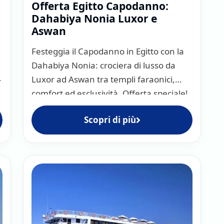
Offerta Egitto Capodanno:
Dahabiya Nonia Luxor e
avi e cabine
Aswan
o si effettuano
Festeggia il Capodanno in Egitto con la
5 stelle
, dove lo stile e il
Dahabiya Nonia: crociera di lusso da
ei tipici velieri egiziani,
e tradizionale.
Luxor ad Aswan tra templi faraonici,
comfort ed esclusività. Offerta speciale!
arcazioni utilizzate da
so sul Nilo sono:
Scopri di più
zionale imbarcazione a vela
 intima e più particolare
e si combina con quello
 sono eleganti e spaziose,
sentono di godere appieno