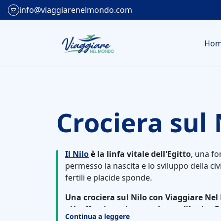
info@viaggiarenelmondo.com
Ho
Crociera sul 
Il Nilo
è
la linfa vitale dell'Egitto
, una fo
permesso la nascita e lo sviluppo della civ
fertili e placide sponde.
Una crociera sul Nilo con Viaggiare Ne
più affascinanti per esplorare l’Antico E
Continua a leggere
combina emozioni storiche, paesaggi se