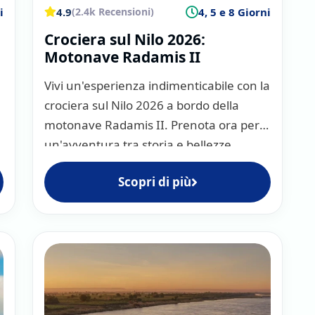
amses II e Seti I,
i
4.9
4, 5 e 8 Giorni
(2.4k Recensioni)
roglifici
e scene
Crociera sul Nilo 2026:
ine e il maestoso Tempio di
Motonave Radamis II
no imperdibile questa
Vivi un'esperienza indimenticabile con la
crociera sul Nilo 2026 a bordo della
 complesso monumentale
izia, tra colonne
motonave Radamis II. Prenota ora per
ue che raccontano
un'avventura tra storia e bellezze
la devozione verso il Dio
naturali!
Scopri di più
alte fino a 23 metri,
liabile. La luce dorata del
gico;
appe più iconiche, questi
nte la navigazione.
 il secondo tempio più