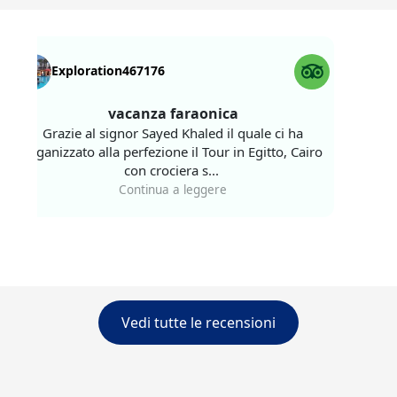
Exploration467176
Gian
vacanza faraonica
ottimo 
Grazie al signor Sayed Khaled il quale ci ha
della g
rganizzato alla perfezione il Tour in Egitto, Cairo
con crociera s...
Nel nos
Continua a leggere
incont
Vedi tutte le recensioni