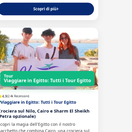
Scopri di più
Tour
Viaggiare in Egitto: Tutti i Tour Egitto
4.9
(2.4k Recensioni)
Viaggiare in Egitto: Tutti i Tour Egitto
Crociera sul Nilo, Cairo e Sharm El Sheikh
(Petra opzionale)
copri la magia dell'Egitto con il nostro
acchetto che combina Cairo, una crociera sul