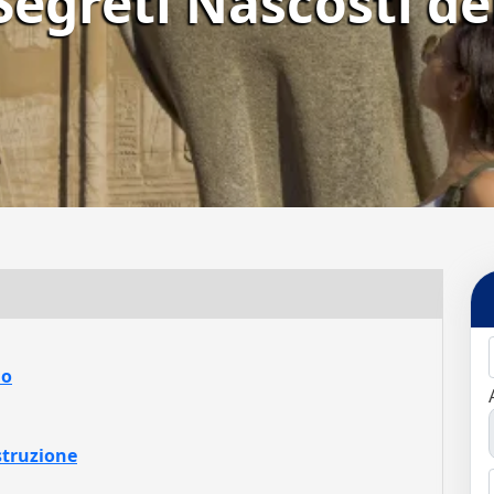
 Segreti Nascosti de
lo
struzione