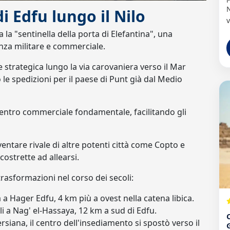
N
di Edfu lungo il Nilo
v
la "sentinella della porta di Elefantina", una
nza militare e commerciale.
 strategica lungo la via carovaniera verso il Mar
 le spedizioni per il paese di Punt già dal Medio
centro commerciale fondamentale, facilitando gli
entare rivale di altre potenti città come Copto e
ostrette ad allearsi.
trasformazioni nel corso dei secoli:
a Hager Edfu, 4 km più a ovest nella catena libica.
i a Nag' el-Hassaya, 12 km a sud di Edfu.
ersiana, il centro dell'insediamento si spostò verso il