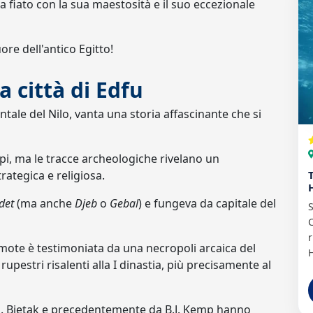
a fiato con la sua maestosità e il suo eccezionale
ore dell'antico Egitto!
a città di Edfu
dentale del Nilo, vanta una storia affascinante che si
mpi, ma le tracce archeologiche rivelano un
ategica e religiosa.
det
(ma anche
Djeb
o
Gebal
) e fungeva da capitale del
S
C
r
emote è testimoniata da una necropoli arcaica del
upestri risalenti alla I dinastia, più precisamente al
 M. Bietak e precedentemente da B.J. Kemp hanno