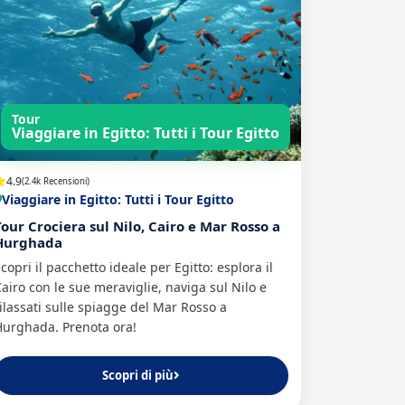
Tour
Viaggiare in Egitto: Tutti i Tour Egitto
4.9
(2.4k Recensioni)
Viaggiare in Egitto: Tutti i Tour Egitto
Tour Crociera sul Nilo, Cairo e Mar Rosso a
Hurghada
copri il pacchetto ideale per Egitto: esplora il
airo con le sue meraviglie, naviga sul Nilo e
ilassati sulle spiagge del Mar Rosso a
Hurghada. Prenota ora!
Scopri di più