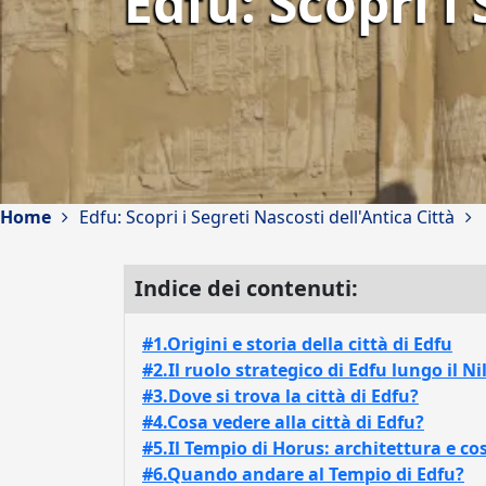
Edfu: Scopri i
Home
Edfu: Scopri i Segreti Nascosti dell'Antica Città
Indice dei contenuti:
#1.Origini e storia della città di Edfu
#2.Il ruolo strategico di Edfu lungo il Ni
#3.Dove si trova la città di Edfu?
#4.Cosa vedere alla città di Edfu?
#5.Il Tempio di Horus: architettura e co
#6.Quando andare al Tempio di Edfu?