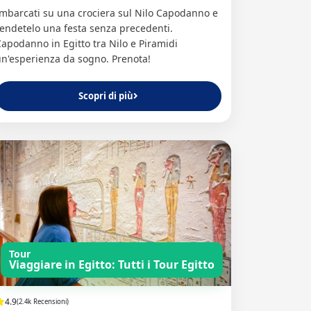
mbarcati su una crociera sul Nilo Capodanno e
endetelo una festa senza precedenti.
apodanno in Egitto tra Nilo e Piramidi
n'esperienza da sogno. Prenota!
Scopri di più
Tour
Viaggiare in Egitto: Tutti i Tour Egitto
4.9
(2.4k Recensioni)