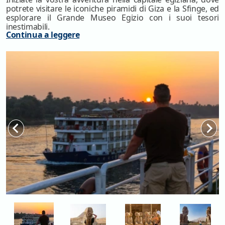
potrete visitare le iconiche piramidi di Giza e la Sfinge, ed
esplorare il Grande Museo Egizio con i suoi tesori
inestimabili.
Continua a leggere
Dopo aver esplorato il Cairo, salite a bordo di una crociera
sul Nilo, che vi porterà attraverso paesaggi mozzafiato e
siti storici senza precedenti.
Durante la crociera avrete l'opportunità di visitare templi
straordinari come quelli di Karnak e Luxor, e scoprire le
meraviglie della Valle dei Re, dove riposano i faraoni.
Ogni giorno sarà un mix di storia, cultura e relax, con la
possibilità di assaporare la cucina egiziana e partecipare a
escursioni facoltative.
Questo itinerario è perfetto per chi desidera immergersi
nella ricca cultura egiziana, vivendo un'esperienza
autentica tra le meraviglie del passato e la bellezza del
presente.