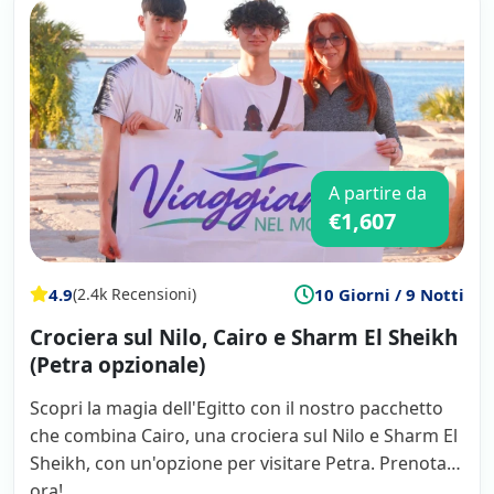
un livello di italiano ottimo e una profonda
conoscenza della civiltà egizia: Ussama al
Cairo e soprattutto Adel Alì Abdel Rohman
per la crociera sul Nilo e la passione che ha
saputo trasmetterci. Tutto perfetto, consiglio
caldamente. Graziella Bruna
A partire da
€1,607
4.9
10 Giorni / 9 Notti
(2.4k Recensioni)
Crociera sul Nilo, Cairo e Sharm El Sheikh
(Petra opzionale)
Scopri la magia dell'Egitto con il nostro pacchetto
che combina Cairo, una crociera sul Nilo e Sharm El
Sheikh, con un'opzione per visitare Petra. Prenota
ora!