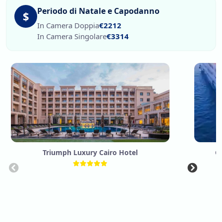
Periodo di Natale e Capodanno
$
In Camera Doppia
€2212
In Camera Singolare
€3314
Triumph Luxury Cairo Hotel
Cr