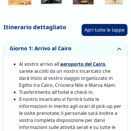
Questo viaggio organizzato in Egitto è perfetto per chi
desidera una combinazione di storia, cultura e relax,
offrendo un'esperienza completa e indimenticabile nel
cuore dell'Egitto.
Itinerario dettagliato
Apri tutte le tappe
Giorno 1: Arrivo al Cairo
Al vostro arrivo all'
aeroporto del Cairo
,
sarete accolti da un nostro incaricato che
darà inizio al vostro viaggio organizzato in
Egitto tra Cairo, Crociera Nilo e Marsa Alam.
Trasferimento all'hotel e check-in.
Il nostro incaricato vi fornirà tutte le
informazioni in merito agli orari di pick-up per
le visite prenotate; il personale sarà inoltre a
vostra completa disposizione per darvi
informazioni sulle attività serali e su tutte le