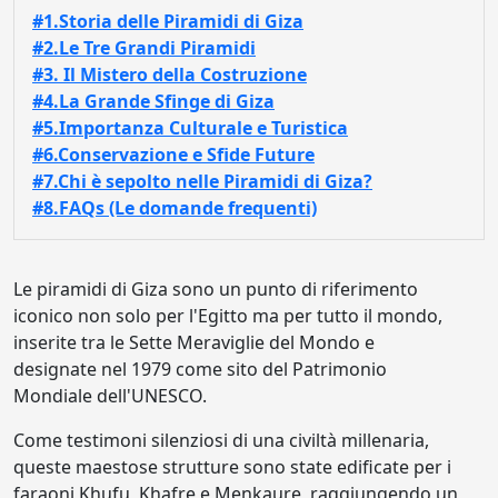
#1.Storia delle Piramidi di Giza
#2.Le Tre Grandi Piramidi
#3. Il Mistero della Costruzione
#4.La Grande Sfinge di Giza
#5.Importanza Culturale e Turistica
#6.Conservazione e Sfide Future
#7.Chi è sepolto nelle Piramidi di Giza?
#8.FAQs (Le domande frequenti)
Le piramidi di Giza sono un punto di riferimento
iconico non solo per l'Egitto ma per tutto il mondo,
inserite tra le Sette Meraviglie del Mondo e
designate nel 1979 come sito del Patrimonio
Mondiale dell'UNESCO.
Come testimoni silenziosi di una civiltà millenaria,
queste maestose strutture sono state edificate per i
faraoni Khufu, Khafre e Menkaure, raggiungendo un