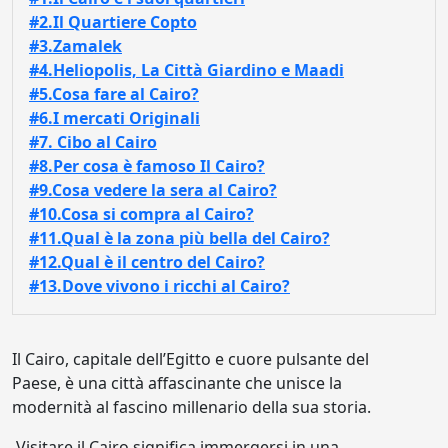
#2.Il Quartiere Copto
#3.Zamalek
#4.Heliopolis, La Città Giardino e Maadi
#5.Cosa fare al Cairo?
#6.I mercati Originali
#7. Cibo al Cairo
#8.Per cosa è famoso Il Cairo?
#9.Cosa vedere la sera al Cairo?
#10.Cosa si compra al Cairo?
#11.Qual è la zona più bella del Cairo?
#12.Qual è il centro del Cairo?
#13.Dove vivono i ricchi al Cairo?
Il Cairo, capitale dell’Egitto e cuore pulsante del
Paese, è una città affascinante che unisce la
modernità al fascino millenario della sua storia.
Visitare il Cairo significa immergersi in una