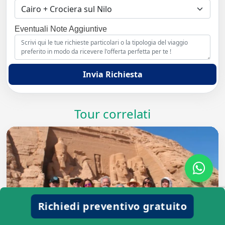
Eventuali Note Aggiuntive
Invia Richiesta
Tour correlati
Richiedi preventivo gratuito
Tour
Viaggiare in Egitto: Tutti i Tour Egitto