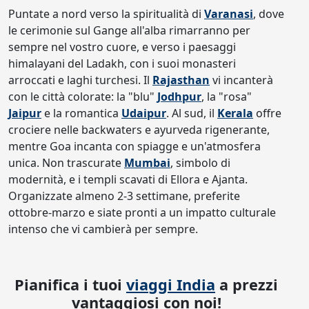
Puntate a nord verso la spiritualità di
Varanasi
, dove
le cerimonie sul Gange all'alba rimarranno per
sempre nel vostro cuore, e verso i paesaggi
himalayani del Ladakh, con i suoi monasteri
arroccati e laghi turchesi. Il
Rajasthan
vi incanterà
con le città colorate: la "blu"
Jodhpur
, la "rosa"
Jaipur
e la romantica
Udaipur
. Al sud, il
Kerala
offre
crociere nelle backwaters e ayurveda rigenerante,
mentre Goa incanta con spiagge e un'atmosfera
unica. Non trascurate
Mumbai
, simbolo di
modernità, e i templi scavati di Ellora e Ajanta.
Organizzate almeno 2-3 settimane, preferite
ottobre-marzo e siate pronti a un impatto culturale
intenso che vi cambierà per sempre.
Pianifica i tuoi
viaggi India
a prezzi
vantaggiosi con noi!