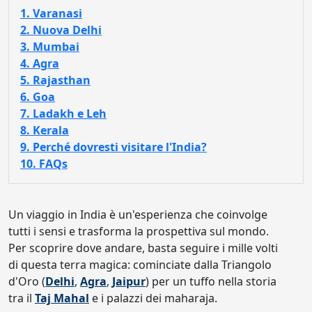
1. Varanasi
2. Nuova Delhi
3. Mumbai
4. Agra
5. Rajasthan
6. Goa
7. Ladakh e Leh
8. Kerala
9. Perché dovresti visitare l'India?
10. FAQs
Un viaggio in India è un'esperienza che coinvolge
tutti i sensi e trasforma la prospettiva sul mondo.
Per scoprire dove andare, basta seguire i mille volti
di questa terra magica: cominciate dalla Triangolo
d'Oro (
Delhi
,
Agra
,
Jaipur
) per un tuffo nella storia
tra il
Taj Mahal
e i palazzi dei maharaja.