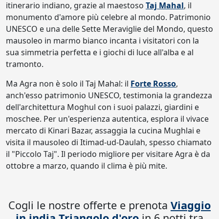
itinerario indiano, grazie al maestoso
Taj Mahal
, il
monumento d'amore più celebre al mondo. Patrimonio
UNESCO e una delle Sette Meraviglie del Mondo, questo
mausoleo in marmo bianco incanta i visitatori con la
sua simmetria perfetta e i giochi di luce all'alba e al
tramonto.
Ma Agra non è solo il Taj Mahal: il
Forte Rosso
,
anch'esso patrimonio UNESCO, testimonia la grandezza
dell'architettura Moghul con i suoi palazzi, giardini e
moschee. Per un'esperienza autentica, esplora il vivace
mercato di Kinari Bazar, assaggia la cucina Mughlai e
visita il mausoleo di Itimad-ud-Daulah, spesso chiamato
il "Piccolo Taj". Il periodo migliore per visitare Agra è da
ottobre a marzo, quando il clima è più mite.
Cogli le nostre offerte e prenota
Viaggio
in india Triangolo d'oro
in 6 notti tra