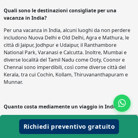
Quali sono le destinazioni consigliate per una
vacanza in India?
Per una vacanza in India, alcuni luoghi da non perdere
includono Nuova Delhi e Old Delhi, Agra e Mathura, le
città di Jaipur, Jodhpur e Udaipur, il Ranthambore
National Park, Varanasi e Calcutta. Inoltre, Mumbai e
diverse località del Tamil Nadu come Ooty, Coonor e
Chennai sono imperdibili, così come diverse città del
Kerala, tra cui Cochin, Kollam, Thiruvananthapuram e
Munnar.
Quanto costa mediamente un viaggio in India?
Un viaggio di due settimane in India può costare tra i
Richiedi preventivo gratuito
1.300 e i 1.500 euro, considerando una spesa media
giornaliera di circa 30 euro a persona. Questo budget