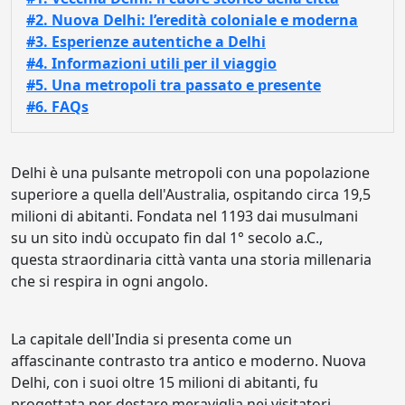
#2. Nuova Delhi: l’eredità coloniale e moderna
#3. Esperienze autentiche a Delhi
#4. Informazioni utili per il viaggio
#5. Una metropoli tra passato e presente
#6. FAQs
Delhi è una pulsante metropoli con una popolazione
superiore a quella dell'Australia, ospitando circa 19,5
milioni di abitanti. Fondata nel 1193 dai musulmani
su un sito indù occupato fin dal 1° secolo a.C.,
questa straordinaria città vanta una storia millenaria
che si respira in ogni angolo.
La capitale dell'India si presenta come un
affascinante contrasto tra antico e moderno. Nuova
Delhi, con i suoi oltre 15 milioni di abitanti, fu
progettata per destare meraviglia nei visitatori,