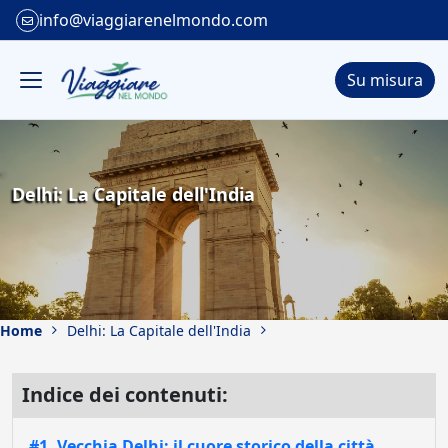
info@viaggiarenelmondo.com
Su misura
Delhi: La Capitale dell'India
Home
Delhi: La Capitale dell'India
Indice dei contenuti:
#1. Vecchia Delhi: il cuore storico della città