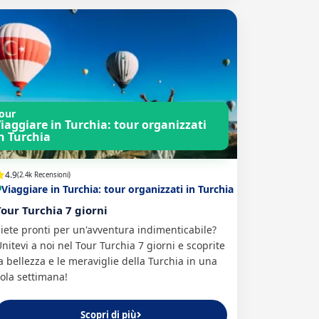
our
iaggiare in Turchia: tour organizzati
n Turchia
4.9
(2.4k Recensioni)
Viaggiare in Turchia: tour organizzati in Turchia
Tour Turchia 7 giorni
iete pronti per un'avventura indimenticabile?
nitevi a noi nel Tour Turchia 7 giorni e scoprite
a bellezza e le meraviglie della Turchia in una
ola settimana!
Scopri di più