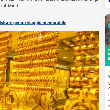
cattivanti.
visitare per un viaggio memorabile
T
V
i
I
l
v