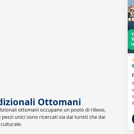
T
V
i
S
v
s
adizionali Ottomani
d
radizionali ottomani occupano un posto di rilievo,
 pezzi unici sono ricercati sia dai turisti che dai
 culturale.