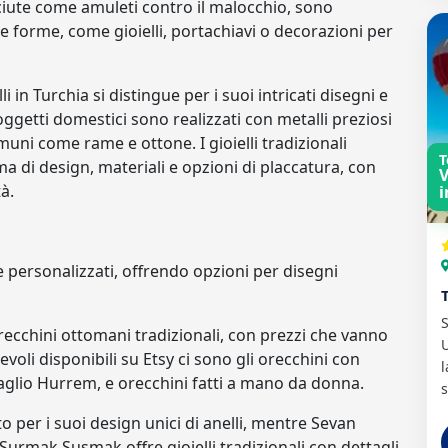
ciute come amuleti contro il malocchio, sono
e forme, come gioielli, portachiavi o decorazioni per
i in Turchia si distingue per i suoi intricati disegni e
 e oggetti domestici sono realizzati con metalli preziosi
uni come rame e ottone. I gioielli tradizionali
T
 di design, materiali e opzioni di placcatura, con
V
à.
i
e personalizzati, offrendo opzioni per disegni
S
orecchini ottomani tradizionali, con prezzi che vanno
U
voli disponibili su Etsy ci sono gli orecchini con
l
aglio Hurrem, e orecchini fatti a mano da donna.
s
to per i suoi design unici di anelli, mentre Sevan
. Surmak Susmak offre gioielli tradizionali con dettagli