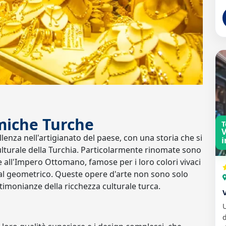
miche Turche
T
V
nza nell'artigianato del paese, con una storia che si
i
lturale della Turchia. Particolarmente rinomate sono
le all'Impero Ottomano, famose per i loro colori vivaci
le al geometrico. Queste opere d'arte non sono solo
timonianze della ricchezza culturale turca.
d