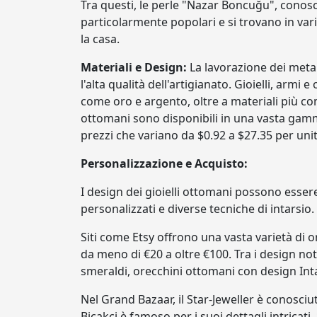
Tra questi, le perle "Nazar Boncuğu", conos
particolarmente popolari e si trovano in vari
la casa.
Materiali e Design:
La lavorazione dei metall
l'alta qualità dell'artigianato. Gioielli, armi
come oro e argento, oltre a materiali più com
ottomani sono disponibili in una vasta gamma
prezzi che variano da $0.92 a $27.35 per unit
Personalizzazione e Acquisto:
I design dei gioielli ottomani possono esser
personalizzati e diverse tecniche di intarsio.
Siti come Etsy offrono una vasta varietà di 
da meno di €20 a oltre €100. Tra i design note
smeraldi, orecchini ottomani con design Int
Nel Grand Bazaar, il Star-Jeweller è conosciu
Bicakci è famoso per i suoi dettagli intricati