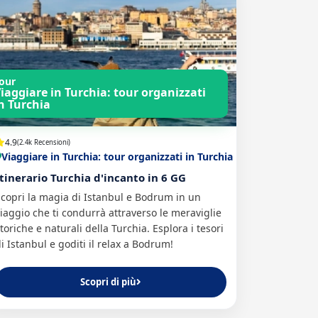
our
iaggiare in Turchia: tour organizzati
n Turchia
4.9
(2.4k Recensioni)
Viaggiare in Turchia: tour organizzati in Turchia
Itinerario Turchia d'incanto in 6 GG
copri la magia di Istanbul e Bodrum in un
iaggio che ti condurrà attraverso le meraviglie
toriche e naturali della Turchia. Esplora i tesori
i Istanbul e goditi il relax a Bodrum!
Scopri di più