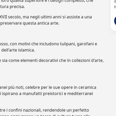
 loro qualità superiore e i design complessi, che
d
tura precisa.
h
VII secolo, ma negli ultimi anni si assiste a una
 preservare questa antica arte.
rosso, con motivi che includono tulipani, garofani e
dell'arte islamica.
sia come elementi decorativi che in collezioni d'arte,
nei più noti, celebre per le sue opere in ceramica
si ispirano a manufatti preistorici e mediterranei
re i confini nazionali, rendendole un perfetto