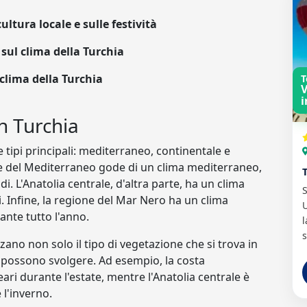
ultura locale e sulle festività
sul clima della Turchia
 clima della Turchia
T
V
i
n Turchia
e tipi principali: mediterraneo, continentale e
 e del Mediterraneo gode di un clima mediterraneo,
di. L'Anatolia centrale, d'altra parte, ha un clima
S
i. Infine, la regione del Mar Nero ha un clima
U
ante tutto l'anno.
l
s
ano non solo il tipo di vegetazione che si trova in
i possono svolgere. Ad esempio, la costa
ari durante l'estate, mentre l'Anatolia centrale è
 l'inverno.