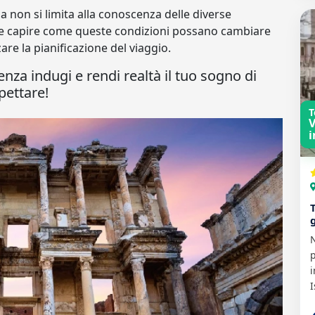
a non si limita alla conoscenza delle diverse
he capire come queste condizioni possano cambiare
re la pianificazione del viaggio.
nza indugi e rendi realtà il tuo sogno di
pettare!
T
V
i
N
p
i
I