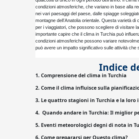
qualcosa di unico in ogni periodo dell'anno. Il clim
condizioni atmosferiche, che variano in base alla reg
nei vari paesaggi del paese, dalle spiagge soleggiat
montagne dell'Anatolia orientale. Questa varietà di
per i viaggiatori, che possono scegliere di visitare l
importante capire che il clima in Turchia può influe
condizioni atmosferiche possono variare notevolmente
può avere un impatto significativo sulle attività che
Indice d
1.
Comprensione del clima in Turchia
2.
Come il clima influisce sulla pianificazi
3.
Le quattro stagioni in Turchia e la loro
4.
Quando andare in Turchia: Il miglior pe
5.
Eventi meteorologici degni di nota in T
6.
Come prepararsi per Questo clima?