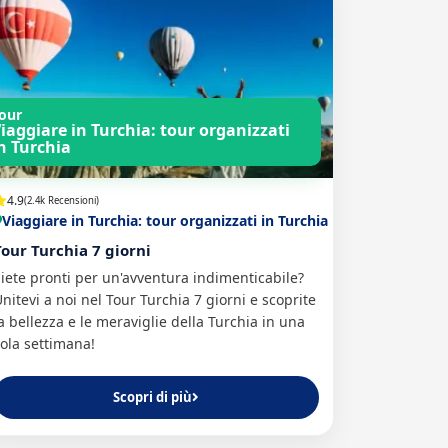
our
iaggiare in Turchia: tour organizzati
n Turchia
4.9
(2.4k Recensioni)
Viaggiare in Turchia: tour organizzati in Turchia
Tour Turchia 7 giorni
iete pronti per un'avventura indimenticabile?
nitevi a noi nel Tour Turchia 7 giorni e scoprite
a bellezza e le meraviglie della Turchia in una
ola settimana!
Scopri di più