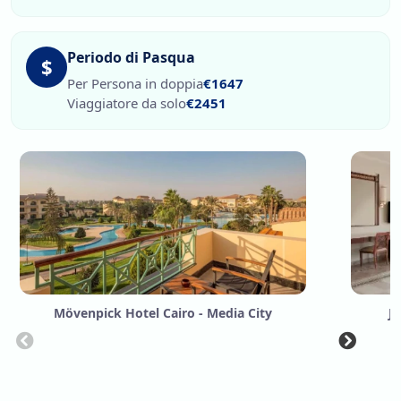
Periodo di Pasqua
$
Per Persona in doppia
€1647
Viaggiatore da solo
€2451
Mövenpick Hotel Cairo - Media City
Jo