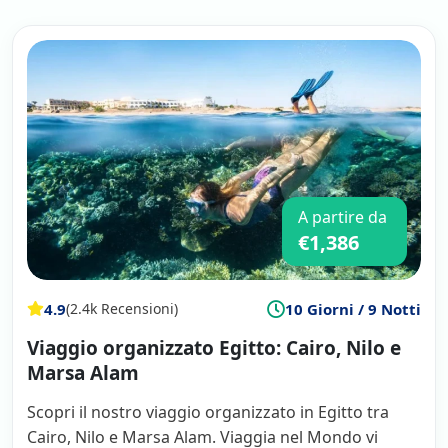
viaggio e la migliore organizzazione, molto
oltre le nostre aspettative di viaggiatori
esperti. Grazie anche alle guide esperte, con
un livello di italiano ottimo e una profonda
conoscenza della civiltà egizia: Ussama al
Cairo e soprattutto Adel Alì Abdel Rohman
per la crociera sul Nilo e la passione che ha
saputo trasmetterci. Tutto perfetto, consiglio
caldamente. Graziella Bruna
A partire da
€1,386
4.9
10 Giorni / 9 Notti
(2.4k Recensioni)
Viaggio organizzato Egitto: Cairo, Nilo e
Marsa Alam
Scopri il nostro viaggio organizzato in Egitto tra
Cairo, Nilo e Marsa Alam. Viaggia nel Mondo vi