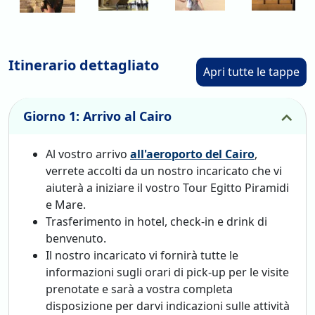
Vi aspettano inoltre la Valle dei Re, considerata una delle
necropoli del paese, il Tempio della Regina Hatshepsut, la
più celebre regina-faraone dell'Antico Egitto e i Colossi di
Memnone.
Itinerario dettagliato
Apri tutte le tappe
Il tour prosegue tra visite e pranzi presso i locali tipici del
posto, per farvi immergere completamente nella cultura
egiziana.
Giorno 1: Arrivo al Cairo
Dopo tante scoperte tra mare e piramidi, è giusto
dedicare un po' di tempo al relax a
Marsa Alam
, una delle
località più piacevoli e suggestive sul Mar Rosso.
Al vostro arrivo
all'aeroporto del Cairo
,
verrete accolti da un nostro incaricato che vi
Il tour Egitto Piramidi con soggiorno mare si conclude con
aiuterà a iniziare il vostro Tour Egitto Piramidi
il soggiorno a Marsa Alam, da dove rientrerete in Italia
ricchi di esperienze e ricordi indelebili.
e Mare.
Trasferimento in hotel, check-in e drink di
benvenuto.
Il nostro incaricato vi fornirà tutte le
informazioni sugli orari di pick-up per le visite
prenotate e sarà a vostra completa
disposizione per darvi indicazioni sulle attività