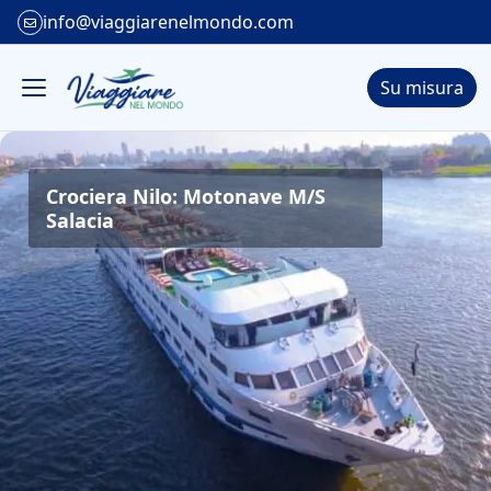
info@viaggiarenelmondo.com
Su misura
Crociera Nilo: Motonave M/S
Salacia