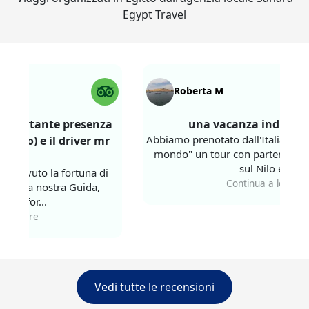
Egypt Travel
Roberta M
ortante presenza
una vacanza indimenticab
Abbiamo prenotato dall'Italia tramite "
no) e il driver mr
mondo" un tour con partenza dal Cair
sul Nilo e ...
vuto la fortuna di
Continua a leggere
 la nostra Guida,
for...
gere
Vedi tutte le recensioni