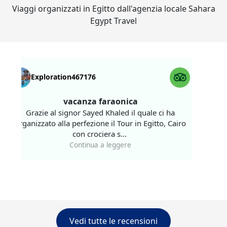
Viaggi organizzati in Egitto dall'agenzia locale Sahara
Egypt Travel
Exploration467176
Gia
vacanza faraonica
ottimo 
Grazie al signor Sayed Khaled il quale ci ha
della g
organizzato alla perfezione il Tour in Egitto, Cairo
con crociera s...
Nel nos
Continua a leggere
incont
Vedi tutte le recensioni