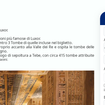
uxor.
zioni più famose di Luxor.
ntro 3 Tombe di quelle incluse nel biglietto.
proprio accanto alla Valle dei Re e ospita le tombe delle
egno.
 luogo di sepoltura a Tebe, con circa 415 tombe attribuite
raoni.
pio funerario della Regina Hatshepsut che fu costruito
 più grande della costa occidentale di Luxor, che mostra
vest.
e, Capodanno e Pasqua) le escursioni verranno effettuate
 clienti l’alta qualità del servizio.