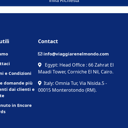
Invia Richiesta
utili
Contact
iamo
info@viaggiarenelmondo.com
ttaci
Egypt: Head Office : 66 Zahrat El
Maadi Tower, Corniche El Nil, Cairo.
ni e Condizioni
Le domande più
Italy: Omnia Tur, Via Nisida.5 -
nti dai clienti e
00015 Monterotondo (RM).
te
nuto in Encore
ds