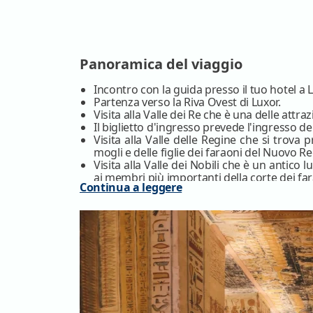
Panoramica del viaggio
Incontro con la guida presso il tuo hotel a L
Partenza verso la Riva Ovest di Luxor.
Visita alla Valle dei Re che è una delle attra
Il biglietto d'ingresso prevede l'ingresso de
Visita alla Valle delle Regine che si trova 
mogli e delle figlie dei faraoni del Nuovo R
Visita alla Valle dei Nobili che è un antico
ai membri più importanti della corte dei fa
Continua a leggere
Proseguimento per la visita del famoso tem
nel XV secolo a.C..
Visita al Tempio di Medinet Habu, il tempio
l'impressionante.
Visita al Tempio del Ramesseum.
Pranzo.
Fine della tua escursione a Luxor alla Riva O
N.B:
Durante i periodi d’alta stagione (Natal
in piccolo gruppo per garantire ai nostri preziosi