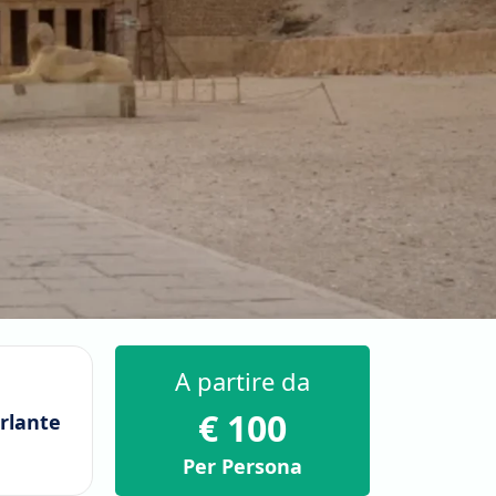
A partire da
€ 100
rlante
Per Persona