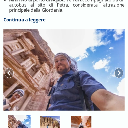
autobus al sito di Petra, considerata l'attrazione
principale della Giordania.
Continua a leggere
Attraversando il Siq, l'ingresso famoso di Petra, avrai di
fronte uno spettacolo mozzafiato: il Tesoro. Forse lo
ricorderai come la scena finale di "Indiana Jones e
l'ultima crociata".
Scopriamo altri edifici incredibilmente scolpiti nella
pietra e trasformati in magnifiche mura multicolori nel
corso degli anni.
Alla fine della tua
Escursione da Sharm a Petra
, ti
riportiamo al porto di Aqaba per il viaggio di ritorno a
Sharm El Sheikh.
N.B:
È necessario il passaporto per l'ingresso in Giordania.