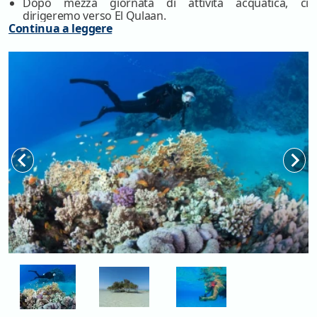
Dopo mezza giornata di attività acquatica, ci
dirigeremo verso El Qulaan.
Continua a leggere
Questo luogo è davvero fantastico per rilassarsi e fare
una nuotata nel lago, l'acqua è estremamente calda ed
è perfetta per chi soffre di dolori reumatici.
Puoi camminare nell'acqua bassa fino a raggiungere il
grande albero di mangrovie, oltre il quale si trova uno
straordinario mare aperto.
Puoi gustare un autentico caffè beduino nella tenda
vicino alla spiaggia del lago e rilassarti per un po'.
Pranzo, ti aspetta una deliziosa esperienza culinaria
nella tenda all'ingresso di Qullan.
Fine della tua
Sharm El Luli Snorkeling ed ElQulaan a
Marsa Alam Escursione
.
Sarai accompagnato al tuo resort a Marsa Alam.