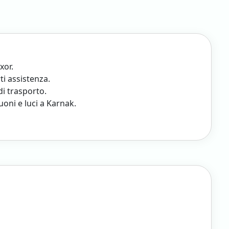
xor.
i assistenza.
di trasporto.
uoni e luci a Karnak.