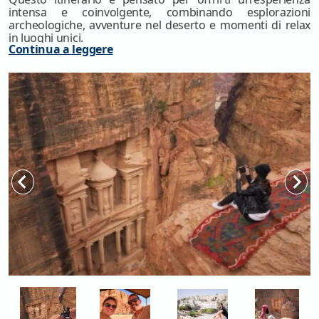
intensa e coinvolgente, combinando esplorazioni
archeologiche, avventure nel deserto e momenti di relax
in luoghi unici.
Continua a leggere
Esplora la Giordania con il nostro emozionante pacchetto
di
Tour Giordania 5 Giorni
, progettato per offrirti
un'esperienza indimenticabile tra storia, cultura e
paesaggi mozzafiato.
Prenota il tuo viaggio oggi stesso e preparati a vivere
un'avventura che porterai con te per sempre!