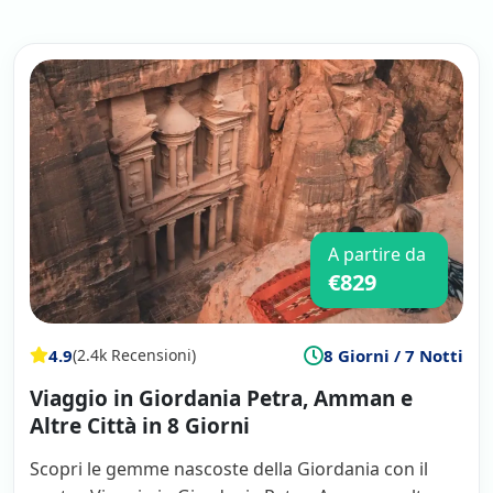
viaggio ancora più piacevole. Il minibus era
dotato di aria condizionata e Wi-Fi, rendendo
il nostro viaggio super confortevole. La
nostra guida italiana è stata eccezionale, con
una conoscenza approfondita della lingua e
della cultura locale, portandoci in alcuni
luoghi mozzafiato. Devo dire che il rapporto
qualità-prezzo è stato eccellente e consiglio
vivamente a tutti di viaggiare con Viaggiare
Nel Mondo. Nel complesso, è stata
un'esperienza emozionante e positiva per
A partire da
me!
€829
4.9
8 Giorni / 7 Notti
(2.4k Recensioni)
Viaggio in Giordania Petra, Amman e
Altre Città in 8 Giorni
Scopri le gemme nascoste della Giordania con il