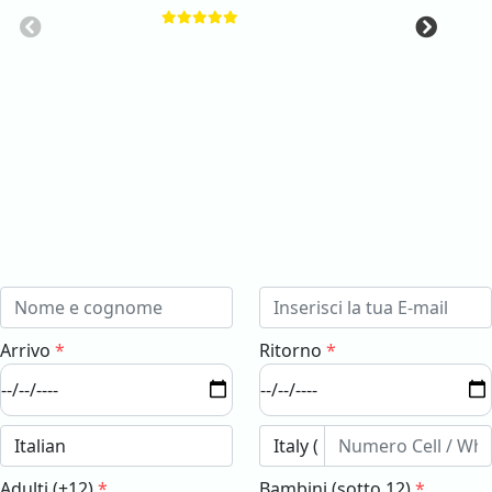
Arrivo
*
Ritorno
*
Adulti (+12)
*
Bambini (sotto 12)
*