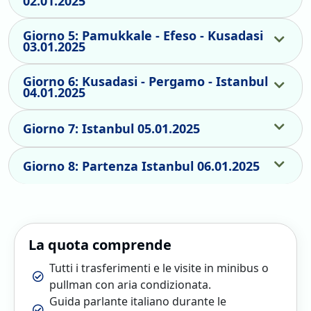
02.01.2025
“La visita termina”, cioè i clienti dovranno rientrare
autonomamente, poiché a causa del traffico non è possibile
accompagnare tutti al rispettivo.
Giorno 5: Pamukkale - Efeso - Kusadasi
03.01.2025
hotel. Oppure, possono partecipare alle escursioni
facoltative proposte in loco.
Le tappe sono descritte a titolo informativo e potrebbero
Giorno 6: Kusadasi - Pergamo - Istanbul
essere modificate o annullate a causa delle condizioni
04.01.2025
meteorologiche.
Giorno 7: Istanbul 05.01.2025
Giorno 8: Partenza Istanbul 06.01.2025
La quota comprende
Tutti i trasferimenti e le visite in minibus o
pullman con aria condizionata.
Guida parlante italiano durante le