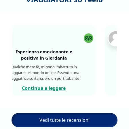
Esperienza emozionante e
positiva in Giordania
Qualche mese fa, mi sono imbattuta in
Viaggiare nel mondo online. Essendo una
viaggiatrice solitaria, ero un po' titubante
all'idea di visitare la Giordania senza alcuna
Continua a leggere
esperienza precedente di viaggio in un Paese
del Medio Oriente. Ma nel momento in cui mi
sono messa in contatto con il rappresentante
dell'agenzia, sono stata entusiasta di
conoscere il loro programma. E, senza alcun
ripensamento, ho prenotato il tour. Gli hotel
Vedi tutte le recensioni
in cui abbiamo soggiornato erano al di là