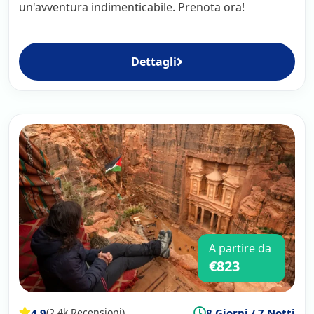
un'avventura indimenticabile. Prenota ora!
Dettagli
A partire da
€823
4.9
8 Giorni / 7 Notti
(2.4k Recensioni)