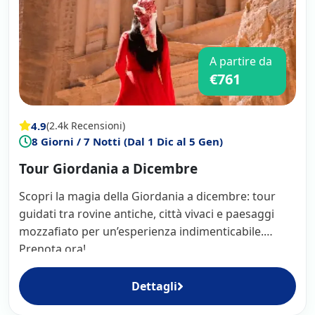
qualità-prezzo è stato eccellente e consiglio
vivamente a tutti di viaggiare con Viaggiare
Nel Mondo. Nel complesso, è stata
un'esperienza emozionante e positiva per
A partire da
me!
€761
4.9
(2.4k Recensioni)
8 Giorni / 7 Notti (Dal 1 Dic al 5 Gen)
Tour Giordania a Dicembre
Scopri la magia della Giordania a dicembre: tour
guidati tra rovine antiche, città vivaci e paesaggi
mozzafiato per un’esperienza indimenticabile.
Prenota ora!
Dettagli