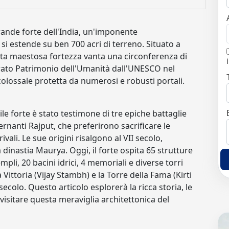
grande forte dell'India, un'imponente
si estende su ben 700 acri di terreno. Situato a
sta maestosa fortezza vanta una circonferenza di
arato Patrimonio dell'Umanità dall'UNESCO nel
 colossale protetta da numerosi e robusti portali.
e forte è stato testimone di tre epiche battaglie
rnanti Rajput, che preferirono sacrificare le
ivali. Le sue origini risalgono al VII secolo,
inastia Maurya. Oggi, il forte ospita 65 strutture
mpli, 20 bacini idrici, 4 memoriali e diverse torri
ittoria (Vijay Stambh) e la Torre della Fama (Kirti
ecolo. Questo articolo esplorerà la ricca storia, le
r visitare questa meraviglia architettonica del