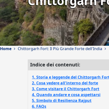
Chittorgarh Fo
Home
Chittorgarh Fort: Il Più Grande Forte dell'India
Indice dei contenuti:
1. Storia e leggende del Chittorgarh For
2. Cosa vedere all'interno del forte
3. Come visitare il Chittorgarh Fort
4. Quando andare e cosa aspettarsi
5. Simbolo di Resilienza Rajput
6. FAQs