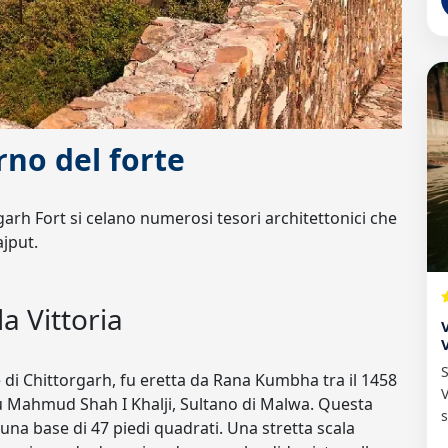
rno del forte
garh Fort si celano numerosi tesori architettonici che
ajput.
a Vittoria
S
 di Chittorgarh, fu eretta da Rana Kumbha tra il 1458
V
su Mahmud Shah I Khalji, Sultano di Malwa. Questa
s
 una base di 47 piedi quadrati. Una stretta scala