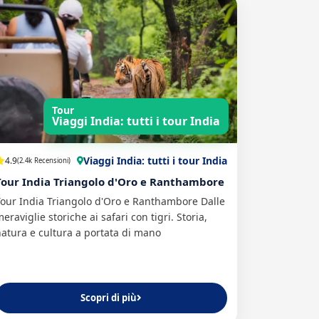
Tour
Viaggi India: tutti i tour India
Viaggi India: tutti i tour India
4.9
(2.4k Recensioni)
Tour India Triangolo d'Oro e Ranthambore
Tour India Triangolo d'Oro e Ranthambore Dalle
eraviglie storiche ai safari con tigri. Storia,
atura e cultura a portata di mano
Scopri di più