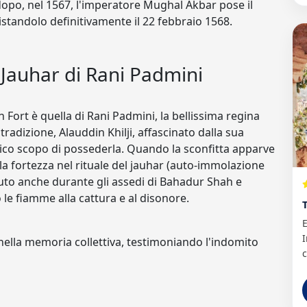
opo, nel 1567, l'imperatore Mughal Akbar pose il
standolo definitivamente il 22 febbraio 1568.
il Jauhar di Rani Padmini
 Fort è quella di Rani Padmini, la bellissima regina
tradizione, Alauddin Khilji, affascinato dalla sua
nico scopo di possederla. Quando la sconfitta apparve
lla fortezza nel rituale del jauhar (auto-immolazione
tuto anche durante gli assedi di Bahadur Shah e
le fiamme alla cattura e al disonore.
E
I
 nella memoria collettiva, testimoniando l'indomito
c