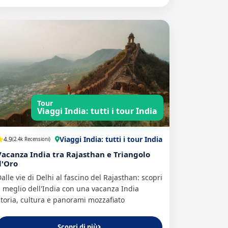
Tour
Viaggi India: tutti i tour India
Viaggi India: tutti i tour India
4.9
(2.4k Recensioni)
Vacanza India tra Rajasthan e Triangolo
d'Oro
alle vie di Delhi al fascino del Rajasthan: scopri
l meglio dell'India con una vacanza India
toria, cultura e panorami mozzafiato
Scopri di più