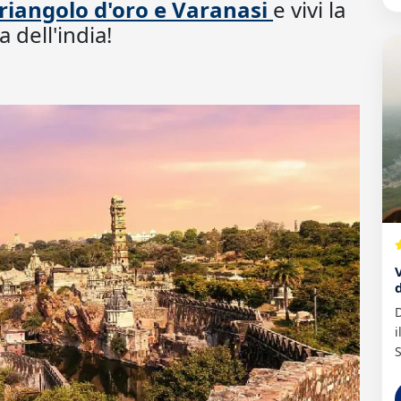
Triangolo d'oro e Varanasi
e vivi la
 dell'india!
D
i
S