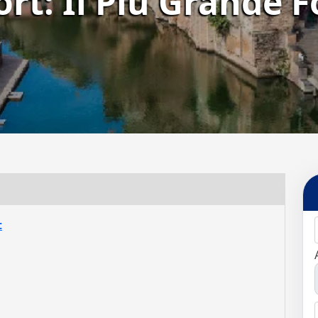
rt: Il Più Grande F
t