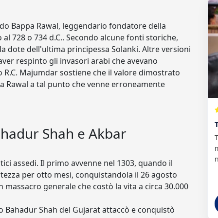
ando Bappa Rawal, leggendario fondatore della
o al 728 o 734 d.C.. Secondo alcune fonti storiche,
 dote dell'ultima principessa Solanki. Altre versioni
ver respinto gli invasori arabi che avevano
o R.C. Majumdar sostiene che il valore dimostrato
ppa Rawal a tal punto che venne erroneamente
, Bahadur Shah e Akbar
m
n
tici assedi. Il primo avvenne nel 1303, quando il
ortezza per otto mesi, conquistandola il 26 agosto
un massacro generale che costò la vita a circa 30.000
o Bahadur Shah del Gujarat attaccò e conquistò