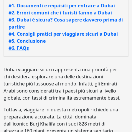
#1. Documenti e requisiti per entrare a Dubai
#2. Errori comuni che i turisti fanno a Dubai
#3. Dubai è sicura? Cosa sapere davvero prima di
partire
#4. Consigli pratici per viaggiare sicuri a Dubai
#5. Conclusione
#6. FAQs
Dubai viaggiare sicuri rappresenta una priorità per
chi desidera esplorare una delle destinazioni
turistiche più lussuose al mondo. Infatti, gli Emirati
Arabi sono considerati tra i paesi più sicuri a livello
globale, con tassi di criminalità estremamente bassi.
Tuttavia, viaggiare in questa metropoli richiede una
preparazione accurata. La città, dominata
dall'iconico Burj Khalifa con i suoi 828 metri di
altezza e 160 piani, presenta un sistema sanitario