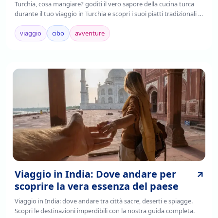
Turchia, cosa mangiare? goditi il vero sapore della cucina turca
durante il tuo viaggio in Turchia e scopri i suoi piatti tradizionali ,
è il frutto della fusione di tradizioni culinarie regionali,
mediterranee e asiatiche.
viaggio
cibo
avventure
Viaggio in India: Dove andare per
scoprire la vera essenza del paese
Viaggio in India: dove andare tra città sacre, deserti e spiagge.
Scopri le destinazioni imperdibili con la nostra guida completa.