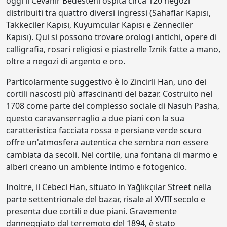
oggi il Cevahir Bedesteni ospita circa 120 negozi
distribuiti tra quattro diversi ingressi (Sahaflar Kapısı,
Takkeciler Kapısı, Kuyumcular Kapısı e Zenneciler
Kapısı). Qui si possono trovare orologi antichi, opere di
calligrafia, rosari religiosi e piastrelle Iznik fatte a mano,
oltre a negozi di argento e oro.
Particolarmente suggestivo è lo Zincirli Han, uno dei
cortili nascosti più affascinanti del bazar. Costruito nel
1708 come parte del complesso sociale di Nasuh Pasha,
questo caravanserraglio a due piani con la sua
caratteristica facciata rossa e persiane verde scuro
offre un'atmosfera autentica che sembra non essere
cambiata da secoli. Nel cortile, una fontana di marmo e
alberi creano un ambiente intimo e fotogenico.
Inoltre, il Cebeci Han, situato in Yağlıkçılar Street nella
parte settentrionale del bazar, risale al XVIII secolo e
presenta due cortili e due piani. Gravemente
danneggiato dal terremoto del 1894, è stato