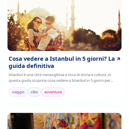
Cosa vedere a Istanbul in 5 giorni? La
guida definitiva
Istanbul é una città meravigliosa e ricca di storia e cultura ,in
questa guida scoprirai cosa vedere a Istanbul in 5 giorni per
poter pianificare un viaggio indimenticabile. Leggi la guida per
più info!
viaggio
cibo
avventure