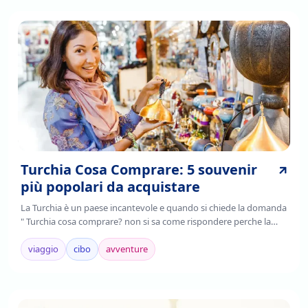
Turchia Cosa Comprare: 5 souvenir
più popolari da acquistare
La Turchia è un paese incantevole e quando si chiede la domanda
" Turchia cosa comprare? non si sa come rispondere perche la
Turchia è un paese ricco di tante arti e pezzi di storia da aquistare,
Continua a leggere per sapere i souvenir della Turchia da
viaggio
cibo
avventure
aquistare!