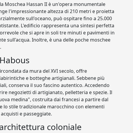
 la Moschea Hassan II è un'opera monumentale
ge l'impressionante altezza di 210 metri e proietta
rzialmente sull'oceano, può ospitare fino a 25.000
antistante. L'edificio rappresenta una sintesi perfetta
orrevole che si apre in soli tre minuti e pavimenti in
e sull'acqua. Inoltre, è una delle poche moschee
.
e Habous
rcondata da mura del XVI secolo, offre
labirintiche e botteghe artigianali. Sebbene più
riali, conserva il suo fascino autentico. Accedendo
e negozietti di artigianato, pelletteria e spezie. Il
ova medina", costruita dai francesi a partire dal
 lo stile tradizionale marocchino con elementi
acquisti e passeggiate.
rchitettura coloniale