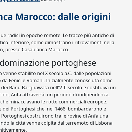
nca Marocco: dalle origini
ue radici in epoche remote. Le tracce più antiche di
itico inferiore, come dimostrano i ritrovamenti nella
man, presso Casablanca Marocco.
la dominazione portoghese
enne stabilito nel X secolo a.C. dalle popolazioni
o da Fenici e Romani. Inizialmente conosciuta come
 dei Banu Barghawata nell'VIII secolo e costituiva un
ecolo, Anfa attraversò un periodo di indipendenza,
i che minacciavano le rotte commerciali europee.
ne dei Portoghesi che, nel 1468, bombardarono e
, i Portoghesi costruirono tra le rovine di Anfa una
ndo la città venne colpita dal terremoto di Lisbona
nitivamente.