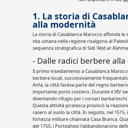
1. La storia di Casabla
alla modernità
La storia di Casablanca Marocco affonda le s
vita umana nella regione risalgono al Paleol
sequenza stratigrafica di Sidi ‛Abd ar-Rah
- Dalle radici berbere al
Il primo insediamento a Casablanca Marocco v
berbere locali, successivamente frequentat
Anfa, la città faceva parte del regno berbero
importante porto costiero. Durante il XIV s
diventando rifugio per i corsari barbaresch
Questa attività piratesca provocò la reazio
rasero al suolo la città. In seguito, nel 1515
fortezza militare chiamata Casa Branca. Qua
del 1755, i Portoghesi l'abbandonarono defi