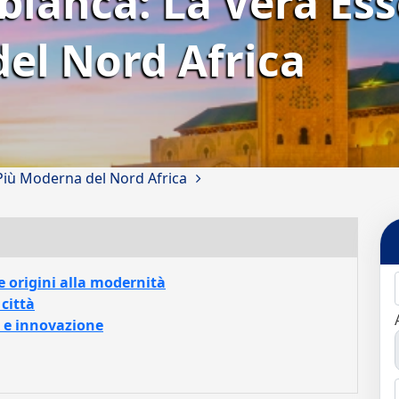
lanca: La Vera Ess
el Nord Africa
Più Moderna del Nord Africa
e origini alla modernità
 città
i e innovazione