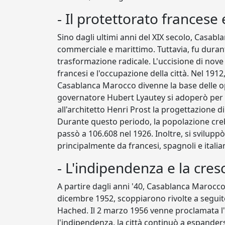
- Il protettorato frances
Sino dagli ultimi anni del XIX secolo, Casab
commerciale e marittimo. Tuttavia, fu durant
trasformazione radicale. L'uccisione di nov
francesi e l'occupazione della città. Nel 191
Casablanca Marocco divenne la base delle oper
governatore Hubert Lyautey si adoperò per v
all'architetto Henri Prost la progettazione di
Durante questo periodo, la popolazione creb
passò a 106.608 nel 1926. Inoltre, si svilu
principalmente da francesi, spagnoli e italian
- L'indipendenza e la cre
A partire dagli anni '40, Casablanca Marocco
dicembre 1952, scoppiarono rivolte a seguito
Hached. Il 2 marzo 1956 venne proclamata l
l'indipendenza, la città continuò a espanders