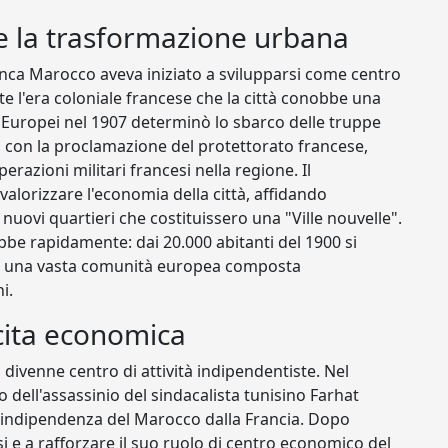
e e la trasformazione urbana
lanca Marocco aveva iniziato a svilupparsi come centro
e l'era coloniale francese che la città conobbe una
e Europei nel 1907 determinò lo sbarco delle truppe
2, con la proclamazione del protettorato francese,
azioni militari francesi nella regione. Il
alorizzare l'economia della città, affidando
 nuovi quartieri che costituissero una "Ville nouvelle".
be rapidamente: dai 20.000 abitanti del 1900 si
ppò una vasta comunità europea composta
i.
scita economica
 divenne centro di attività indipendentiste. Nel
 dell'assassinio del sindacalista tunisino Farhat
'indipendenza del Marocco dalla Francia. Dopo
i e a rafforzare il suo ruolo di centro economico del