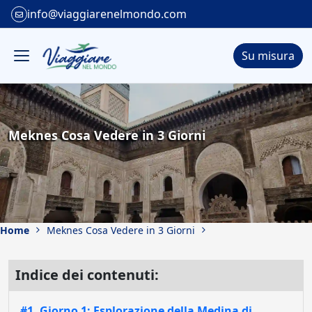
info@viaggiarenelmondo.com
Su misura
Meknes Cosa Vedere in 3 Giorni
Home
Meknes Cosa Vedere in 3 Giorni
Indice dei contenuti:
#1. Giorno 1: Esplorazione della Medina di