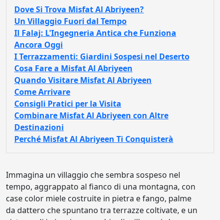
Dove Si Trova Misfat Al Abriyeen?
Un Villaggio Fuori dal Tempo
Il Falaj: L'Ingegneria Antica che Funziona
Ancora Oggi
I Terrazzamenti: Giardini Sospesi nel Deserto
Cosa Fare a Misfat Al Abriyeen
Quando Visitare Misfat Al Abriyeen
Come Arrivare
Consigli Pratici per la Visita
Combinare Misfat Al Abriyeen con Altre
Destinazioni
Perché Misfat Al Abriyeen Ti Conquisterà
Immagina un villaggio che sembra sospeso nel
tempo, aggrappato al fianco di una montagna, con
case color miele costruite in pietra e fango, palme
da dattero che spuntano tra terrazze coltivate, e un