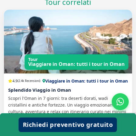
Tour correlati
Tour
Viaggiare in Oman: tutti i tour in Oman
Viaggiare in Oman: tutti i tour in Oman
4.9
(2.4k Recensioni)
Splendido Viaggio in Oman
Scopri l'Oman in 7 giorni: tra deserti dorati, wadi
cristallini e antiche fortezze. Un viaggio emozionante tra
cultura, avventura e relax con itinerario curato nei minimi
dettagli. Prenota ora la tua esperienza indimenticabile!"
Richiedi preventivo gratuito
Scopri di più