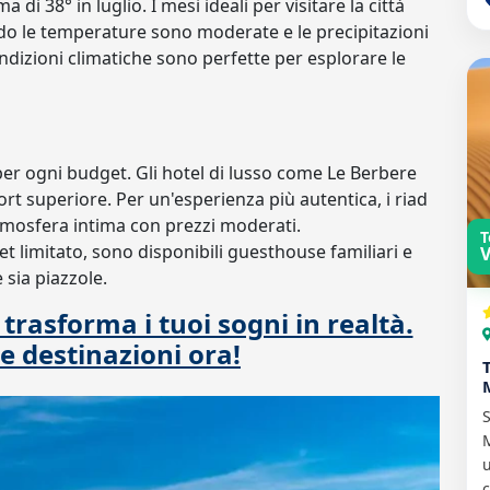
i 38° in luglio. I mesi ideali per visitare la città
do le temperature sono moderate e le precipitazioni
ondizioni climatiche sono perfette per esplorare le
er ogni budget. Gli hotel di lusso come Le Berbere
t superiore. Per un'esperienza più autentica, i riad
mosfera intima con prezzi moderati.
T
t limitato, sono disponibili guesthouse familiari e
V
sia piazzole.
rasforma i tuoi sogni in realtà.
le destinazioni ora!
S
M
u
c