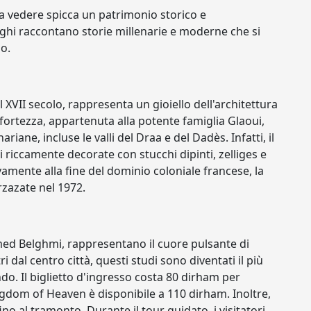
osa vedere spicca un patrimonio storico e
ghi raccontano storie millenarie e moderne che si
o.
 XVII secolo, rappresenta un gioiello dell'architettura
ortezza, appartenuta alla potente famiglia Glaoui,
iane, incluse le valli del Draa e del Dadès. Infatti, il
 riccamente decorate con stucchi dipinti, zelliges e
ivamente alla fine del dominio coloniale francese, la
zazate nel 1972.
med Belghmi, rappresentano il cuore pulsante di
 dal centro città, questi studi sono diventati il più
. Il biglietto d'ingresso costa 80 dirham per
gdom of Heaven è disponibile a 110 dirham. Inoltre,
 fino al tramonto. Durante il tour guidato, i visitatori