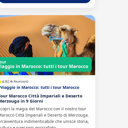
our
iaggio in Marocco: tutti i tour Marocco
4.9
(2.4k Recensioni)
Viaggio in Marocco: tutti i tour Marocco
Tour Marocco Città Imperiali e Deserto
Merzouga in 9 Giorni
copri la magia del Marocco con il nostro tour
arocco Città Imperiali e Deserto di Merzouga.
n'avventura indimenticabile che unisce storia,
ultura e paesaggi mozzafiato.