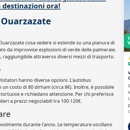
e destinazioni ora!
a Ouarzazate
T
Ouarzazate cosa vedere si estende su una pianura di
V
ato da improvvise esplosioni di verde delle palmeraie.
, raggiungibile attraverso diversi mezzi di trasporto.
e
isitatori hanno diverse opzioni. L'autobus
S
n costo di 80 dirham (circa 8€). Inoltre, è possibile
tortuose e richiedano attenzione. Per chi preferisce
U
alieri a prezzi negoziabili tra 100-120€.
p
are
c
tevolmente durante l'anno. Le temperature oscillano