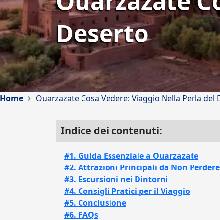
Ouarzazate Co
Deserto
Home
Ouarzazate Cosa Vedere: Viaggio Nella Perla del 
Indice dei contenuti:
#1. Guida Essenziale a Ouarzazate
#2. Attrazioni Principali da Non Perdere
#3. Escursioni nei Dintorni
#4. Consigli Pratici per il Viaggio
#5. Conclusione
#6. FAQs