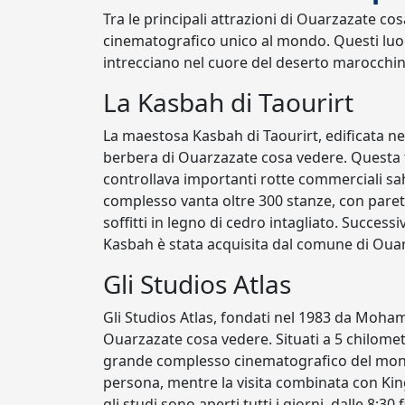
Tra le principali attrazioni di Ouarzazate c
cinematografico unico al mondo. Questi luo
intrecciano nel cuore del deserto marocchin
La Kasbah di Taourirt
La maestosa Kasbah di Taourirt, edificata nel
berbera di Ouarzazate cosa vedere. Questa f
controllava importanti rotte commerciali sahar
complesso vanta oltre 300 stanze, con pareti
soffitti in legno di cedro intagliato. Success
Kasbah è stata acquisita dal comune di Ouar
Gli Studios Atlas
Gli Studios Atlas, fondati nel 1983 da Moha
Ouarzazate cosa vedere. Situati a 5 chilometri
grande complesso cinematografico del mondo
persona, mentre la visita combinata con Kin
gli studi sono aperti tutti i giorni, dalle 8:30