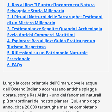
1. Ras al Jinz: Il Punto d'Incontro tra Natura
Selvaggia e Storia Millenaria
2. I Rituali Notturni delle Tartarughe: Testimoni
di un Mistero Millenario
3. Testimonianze Sepolte: Quando l'Archeologia
Svela Antichi Commerci Marittimi
4. Esplorare Ras al Jinz: Guida Pratica per un
Turismo Rispettoso
5. Riflessioni su un Patrimonio Naturale
Eccezionale
6. FAQs
Lungo la costa orientale dell'Oman, dove le acque
dell'Oceano Indiano accarezzano antiche spiagge
dorate, sorge Ras Al Jinz - uno dei fenomeni naturali
più straordinari del nostro pianeta. Qui, anno dopo
anno, circa 20.000 tartarughe marine completano