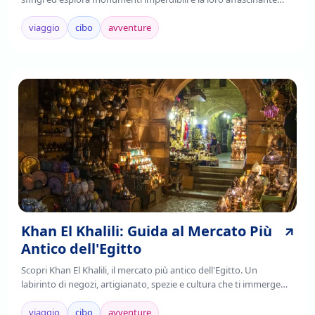
storia. Leggi di più!
viaggio
cibo
avventure
Khan El Khalili: Guida al Mercato Più
Antico dell'Egitto
Scopri Khan El Khalili, il mercato più antico dell'Egitto. Un
labirinto di negozi, artigianato, spezie e cultura che ti immerge
nell'autenticità cairota. Leggi!
viaggio
cibo
avventure