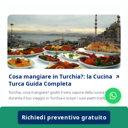
Cosa mangiare in Turchia?: la Cucina
Turca Guida Completa
Turchia, cosa mangiare? goditi il vero sapore della cucina turca
durante il tuo viaggio in Turchia e scopri i suoi piatti tradizionali ,
è il frutto della fusione di tradizioni culinarie regionali,
mediterranee e asiatiche.
viaggio
cibo
avventure
Richiedi preventivo gratuito