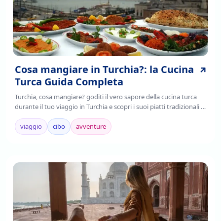
Cosa mangiare in Turchia?: la Cucina
Turca Guida Completa
Turchia, cosa mangiare? goditi il vero sapore della cucina turca
durante il tuo viaggio in Turchia e scopri i suoi piatti tradizionali ,
è il frutto della fusione di tradizioni culinarie regionali,
mediterranee e asiatiche.
viaggio
cibo
avventure