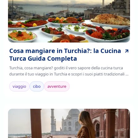
Cosa mangiare in Turchia?: la Cucina
Turca Guida Completa
Turchia, cosa mangiare? goditi il vero sapore della cucina turca
durante il tuo viaggio in Turchia e scopri i suoi piatti tradizionali ,
è il frutto della fusione di tradizioni culinarie regionali,
mediterranee e asiatiche.
viaggio
cibo
avventure