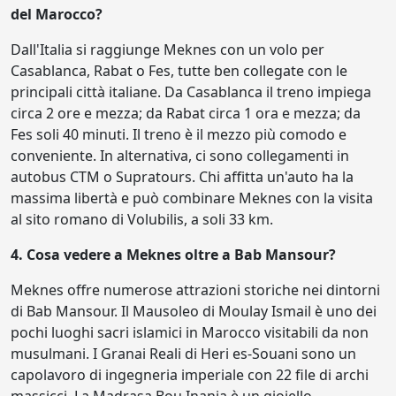
del Marocco?
Dall'Italia si raggiunge Meknes con un volo per
Casablanca, Rabat o Fes, tutte ben collegate con le
principali città italiane. Da Casablanca il treno impiega
circa 2 ore e mezza; da Rabat circa 1 ora e mezza; da
Fes soli 40 minuti. Il treno è il mezzo più comodo e
conveniente. In alternativa, ci sono collegamenti in
autobus CTM o Supratours. Chi affitta un'auto ha la
massima libertà e può combinare Meknes con la visita
al sito romano di Volubilis, a soli 33 km.
4. Cosa vedere a Meknes oltre a Bab Mansour?
Meknes offre numerose attrazioni storiche nei dintorni
di Bab Mansour. Il Mausoleo di Moulay Ismail è uno dei
pochi luoghi sacri islamici in Marocco visitabili da non
musulmani. I Granai Reali di Heri es-Souani sono un
capolavoro di ingegneria imperiale con 22 file di archi
massicci. La Madrasa Bou Inania è un gioiello