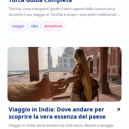
Turchia, cosa mangiare? goditi il vero sapore della cucina turca
durante il tuo viaggio in Turchia e scopri i suoi piatti tradizionali ,
è il frutto della fusione di tradizioni culinarie regionali,
mediterranee e asiatiche.
viaggio
cibo
avventure
Viaggio in India: Dove andare per
scoprire la vera essenza del paese
Viaggio in India: dove andare tra città sacre, deserti e spiagge.