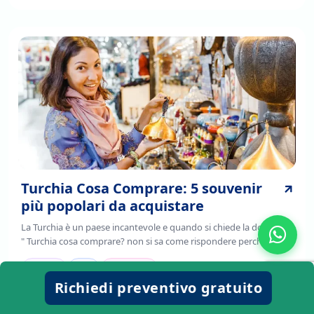
Turchia Cosa Comprare: 5 souvenir
più popolari da acquistare
La Turchia è un paese incantevole e quando si chiede la domanda
" Turchia cosa comprare? non si sa come rispondere perche la
Turchia è un paese ricco di tante arti e pezzi di storia da aquistare,
Continua a leggere per sapere i souvenir della Turchia da
viaggio
cibo
avventure
aquistare!
Richiedi preventivo gratuito