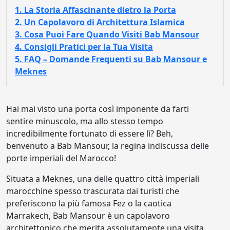
1. La Storia Affascinante dietro la Porta
2. Un Capolavoro di Architettura Islamica
3. Cosa Puoi Fare Quando Visiti Bab Mansour
4. Consigli Pratici per la Tua Visita
5. FAQ – Domande Frequenti su Bab Mansour e
Meknes
Hai mai visto una porta così imponente da farti
sentire minuscolo, ma allo stesso tempo
incredibilmente fortunato di essere lì? Beh,
benvenuto a Bab Mansour, la regina indiscussa delle
porte imperiali del Marocco!
Situata a Meknes, una delle quattro città imperiali
marocchine spesso trascurata dai turisti che
preferiscono la più famosa Fez o la caotica
Marrakech, Bab Mansour è un capolavoro
architettonico che merita assolutamente una visita.