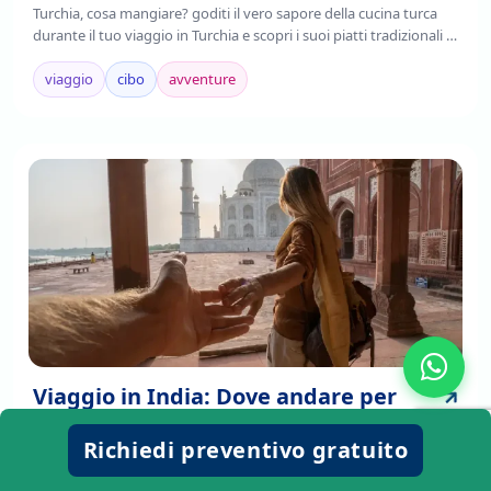
Turchia, cosa mangiare? goditi il vero sapore della cucina turca
durante il tuo viaggio in Turchia e scopri i suoi piatti tradizionali ,
è il frutto della fusione di tradizioni culinarie regionali,
mediterranee e asiatiche.
viaggio
cibo
avventure
Viaggio in India: Dove andare per
scoprire la vera essenza del paese
Richiedi preventivo gratuito
Viaggio in India: dove andare tra città sacre, deserti e spiagge.
Scopri le destinazioni imperdibili con la nostra guida completa.