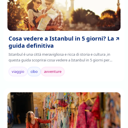
Cosa vedere a Istanbul in 5 giorni? La
guida definitiva
Istanbul é una città meravigliosa e ricca di storia e cultura ,in
questa guida scoprirai cosa vedere a Istanbul in 5 giorni per
poter pianificare un viaggio indimenticabile. Leggi la guida per
più info!
viaggio
cibo
avventure