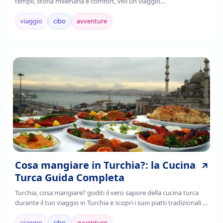
templi, storia millenaria e comfort, vivi un viaggio
indimenticabile.Prenota ora!
viaggio
cibo
avventure
Cosa mangiare in Turchia?: la Cucina
Turca Guida Completa
Turchia, cosa mangiare? goditi il vero sapore della cucina turca
durante il tuo viaggio in Turchia e scopri i suoi piatti tradizionali ,
è il frutto della fusione di tradizioni culinarie regionali,
mediterranee e asiatiche.
viaggio
cibo
avventure