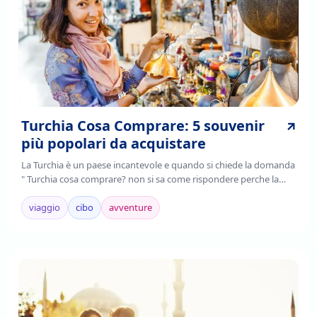
Turchia Cosa Comprare: 5 souvenir
più popolari da acquistare
La Turchia è un paese incantevole e quando si chiede la domanda
" Turchia cosa comprare? non si sa come rispondere perche la
Turchia è un paese ricco di tante arti e pezzi di storia da aquistare,
Continua a leggere per sapere i souvenir della Turchia da
viaggio
cibo
avventure
aquistare!