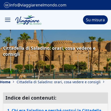
info@viaggiarenelmondo.com
Su misura
Cittadella di Saladino: orari, cosa vedere e
consigli
Home
Cittadella di Saladino: orari, cosa vedere e consigli
Indice dei contenuti:
1. Chi era Saladino e perché costruì la Cittadella