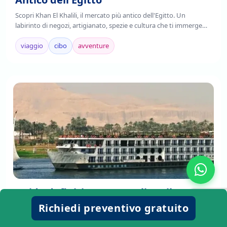
Scopri Khan El Khalili, il mercato più antico dell'Egitto. Un
labirinto di negozi, artigianato, spezie e cultura che ti immerge
nell'autenticità cairota. Leggi!
viaggio
cibo
avventure
Guida definitiva per scegliere il
miglior Tour Operator di crociera sul
Richiedi preventivo gratuito
Nilo