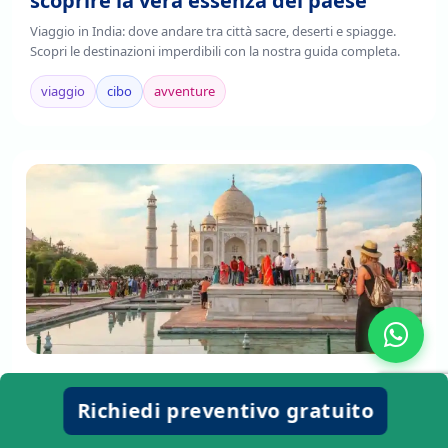
scoprire la vera essenza del paese
Viaggio in India: dove andare tra città sacre, deserti e spiagge.
Scopri le destinazioni imperdibili con la nostra guida completa.
viaggio
cibo
avventure
Cosa fare e cosa mangiare in India
Richiedi preventivo gratuito
Ecco cosa fare in India per vivere al massimo il Paese, storia,
spiritualità, avventura e relax tutto in un viaggio indimenticabile!