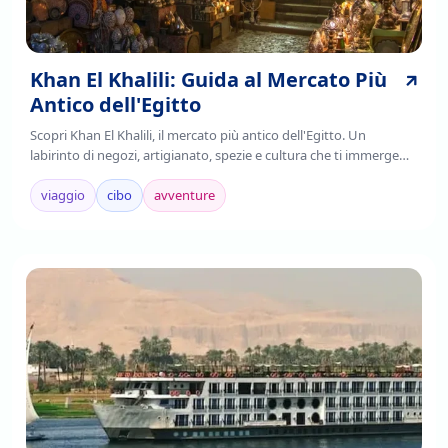
Khan El Khalili: Guida al Mercato Più
Antico dell'Egitto
Scopri Khan El Khalili, il mercato più antico dell'Egitto. Un
labirinto di negozi, artigianato, spezie e cultura che ti immerge
nell'autenticità cairota. Leggi!
viaggio
cibo
avventure