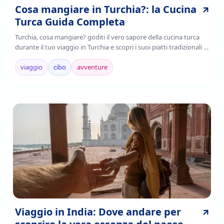
Cosa mangiare in Turchia?: la Cucina
Turca Guida Completa
Turchia, cosa mangiare? goditi il vero sapore della cucina turca
durante il tuo viaggio in Turchia e scopri i suoi piatti tradizionali ,
è il frutto della fusione di tradizioni culinarie regionali,
mediterranee e asiatiche.
viaggio
cibo
avventure
Viaggio in India: Dove andare per