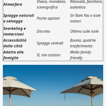
Vivace, mondana,
Rilassata, familiare,
Atmosfera
scenografica
autentica
Spiagge naturali
Sir Bani Yas e isole
Poche opzioni
e selvagge
minori
Snorkeling e
Discreto
Ottimo sulle isole
immersioni
Accessibilità
Buona, qualche
Spiagge centrali
dalla città
trasferimento
Adatto alle
Molto family-
Sì, ma costoso
famiglie
friendly