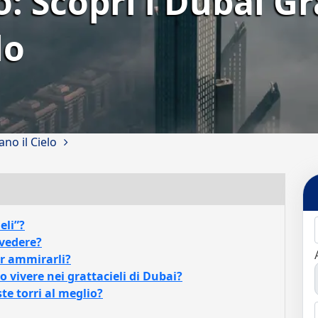
o: Scopri i Dubai Gr
lo
ano il Cielo
eli”?
 vedere?
er ammirarli?
o vivere nei grattacieli di Dubai?
ste torri al meglio?