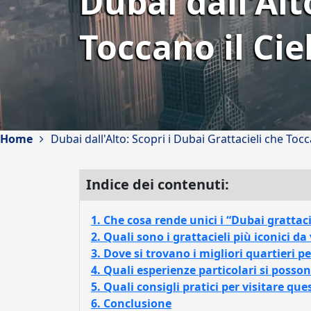
Dubai dall'Alt
Toccano il Cie
Home
Dubai dall'Alto: Scopri i Dubai Grattacieli che Tocc
Indice dei contenuti:
1. Che cosa rende unici i “Dubai grattaci
2. Quali sono i grattacieli più iconici da
3. Dove si trovano i migliori quartieri p
4. Quali esperienze particolari si posson
5. Quali consigli pratici per visitare que
6. Conclusione