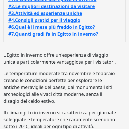
#2.Le migliori destinazioni da visitare
#3.Attività ed esperienze uniche
#4.Consigli pratici per il viaggio
#6.Qual è il mese più freddo in Egitto?
#7.Quanti gradi fa in Egitto in inverno?
L'Egitto in inverno offre un'esperienza di viaggio
unica e particolarmente vantaggiosa per i visitatori.
Le temperature moderate tra novembre e febbraio
creano le condizioni perfette per esplorare le
antiche meraviglie del paese, dai monumentali siti
archeologici alle vivaci città moderne, senza il
disagio del caldo estivo.
Il clima egitto in inverno si caratterizza per giornate
soleggiate e temperature che raramente scendono
sotto i 20°C, ideali per ogni tipo di attività.