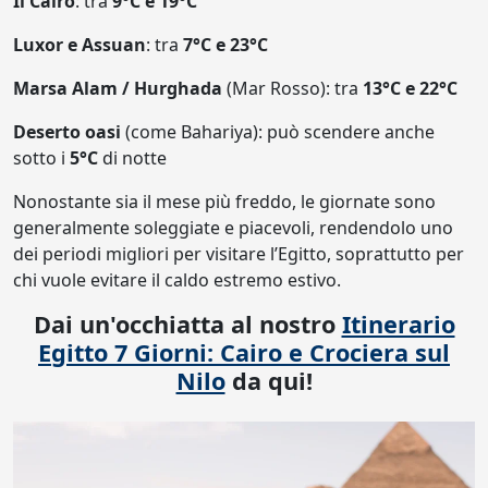
Il Cairo
: tra
9°C e 19°C
Luxor e Assuan
: tra
7°C e 23°C
Marsa Alam / Hurghada
(Mar Rosso): tra
13°C e 22°C
Deserto oasi
(come Bahariya): può scendere anche
sotto i
5°C
di notte
Nonostante sia il mese più freddo, le giornate sono
generalmente soleggiate e piacevoli, rendendolo uno
dei periodi migliori per visitare l’Egitto, soprattutto per
chi vuole evitare il caldo estremo estivo.
Dai un'occhiatta al nostro
Itinerario
Egitto 7 Giorni: Cairo e Crociera sul
Nilo
da qui!