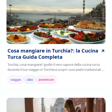
Cosa mangiare in Turchia?: la Cucina
Turca Guida Completa
Turchia, cosa mangiare? goditi il vero sapore della cucina turca
durante il tuo viaggio in Turchia e scopri i suoi piatti tradizionali ,
è il frutto della fusione di tradizioni culinarie regionali,
mediterranee e asiatiche.
viaggio
cibo
avventure