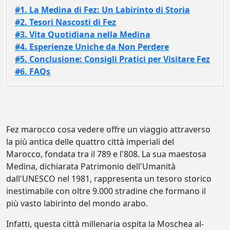
#1. La Medina di Fez: Un Labirinto di Storia
#2. Tesori Nascosti di Fez
#3. Vita Quotidiana nella Medina
#4. Esperienze Uniche da Non Perdere
#5. Conclusione: Consigli Pratici per Visitare Fez
#6. FAQs
Fez marocco cosa vedere offre un viaggio attraverso
la più antica delle quattro città imperiali del
Marocco, fondata tra il 789 e l'808. La sua maestosa
Medina, dichiarata Patrimonio dell'Umanità
dall'UNESCO nel 1981, rappresenta un tesoro storico
inestimabile con oltre 9.000 stradine che formano il
più vasto labirinto del mondo arabo.
Infatti, questa città millenaria ospita la Moschea al-