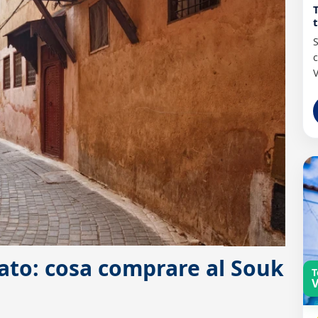
S
c
V
nato: cosa comprare al Souk
T
V