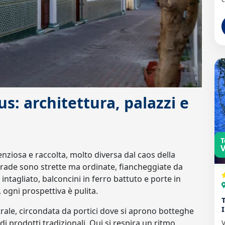
s: architettura, palazzi e
T
V
ziosa e raccolta, molto diversa dal caos della
trade sono strette ma ordinate, fiancheggiate da
intagliato, balconcini in ferro battuto e porte in
ogni prospettiva è pulita.
ntrale, circondata da portici dove si aprono botteghe
zi di prodotti tradizionali. Qui si respira un ritmo
V