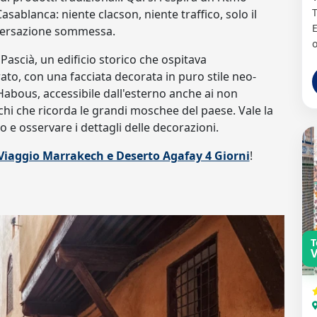
T
sablanca: niente clacson, niente traffico, solo il
E
nversazione sommessa.
o
 Pascià, un edificio storico che ospitava
ato, con una facciata decorata in puro stile neo-
Habous, accessibile dall'esterno anche ai non
chi che ricorda le grandi moschee del paese. Vale la
 e osservare i dettagli delle decorazioni.
 Viaggio Marrakech e Deserto Agafay 4 Giorni
!
T
V