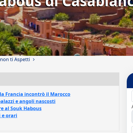
Habous di Casablan
non ti Aspetti
la Francia incontrò il Marocco
alazzi e angoli nascosti
re al Souk Habous
 e orari