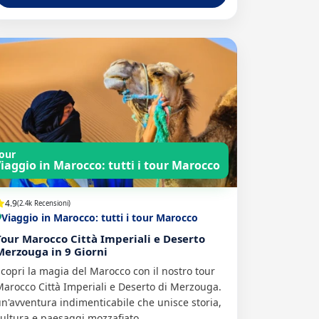
our
iaggio in Marocco: tutti i tour Marocco
4.9
(2.4k Recensioni)
Viaggio in Marocco: tutti i tour Marocco
Tour Marocco Città Imperiali e Deserto
Merzouga in 9 Giorni
copri la magia del Marocco con il nostro tour
arocco Città Imperiali e Deserto di Merzouga.
n'avventura indimenticabile che unisce storia,
ultura e paesaggi mozzafiato.