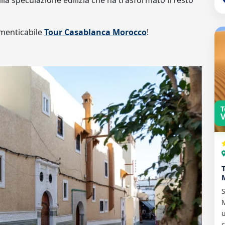
la speculazione edilizia che ha trasformato il resto
imenticabile
Tour Casablanca Morocco
!
T
V
S
M
u
c