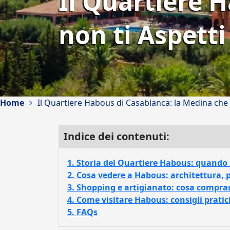
Il Quartiere 
non ti Aspetti
Home
Il Quartiere Habous di Casablanca: la Medina che 
Indice dei contenuti:
1. Storia del Quartiere Habous: quando 
2. Cosa vedere a Habous: architettura, p
3. Shopping e artigianato: cosa compra
4. Come visitare Habous: consigli pratici
5. FAQs