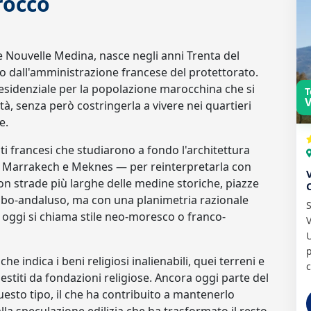
rocco
 Nouvelle Medina, nasce negli anni Trenta del
 dall'amministrazione francese del protettorato.
 residenziale per la popolazione marocchina che si
T
V
à, senza però costringerla a vivere nei quartieri
e.
sti francesi che studiarono a fondo l'architettura
, Marrakech e Meknes — per reinterpretarla con
 con strade più larghe delle medine storiche, piazze
arabo-andaluso, ma con una planimetria razionale
S
 oggi si chiama stile neo-moresco o franco-
U
p
 indica i beni religiosi inalienabili, quei terreni e
c
gestiti da fondazioni religiose. Ancora oggi parte del
esto tipo, il che ha contribuito a mantenerlo