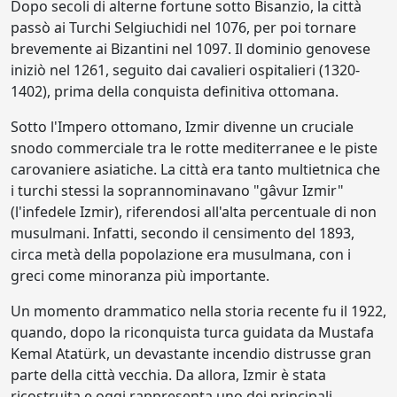
Dopo secoli di alterne fortune sotto Bisanzio, la città
passò ai Turchi Selgiuchidi nel 1076, per poi tornare
brevemente ai Bizantini nel 1097. Il dominio genovese
iniziò nel 1261, seguito dai cavalieri ospitalieri (1320-
1402), prima della conquista definitiva ottomana.
Sotto l'Impero ottomano, Izmir divenne un cruciale
snodo commerciale tra le rotte mediterranee e le piste
carovaniere asiatiche. La città era tanto multietnica che
i turchi stessi la soprannominavano "gâvur Izmir"
(l'infedele Izmir), riferendosi all'alta percentuale di non
musulmani. Infatti, secondo il censimento del 1893,
circa metà della popolazione era musulmana, con i
greci come minoranza più importante.
Un momento drammatico nella storia recente fu il 1922,
quando, dopo la riconquista turca guidata da Mustafa
Kemal Atatürk, un devastante incendio distrusse gran
parte della città vecchia. Da allora, Izmir è stata
ricostruita e oggi rappresenta uno dei principali