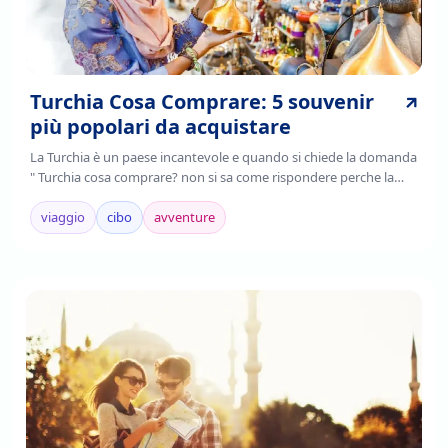
Turchia Cosa Comprare: 5 souvenir
più popolari da acquistare
La Turchia è un paese incantevole e quando si chiede la domanda
" Turchia cosa comprare? non si sa come rispondere perche la
Turchia è un paese ricco di tante arti e pezzi di storia da aquistare,
Continua a leggere per sapere i souvenir della Turchia da
viaggio
cibo
avventure
aquistare!