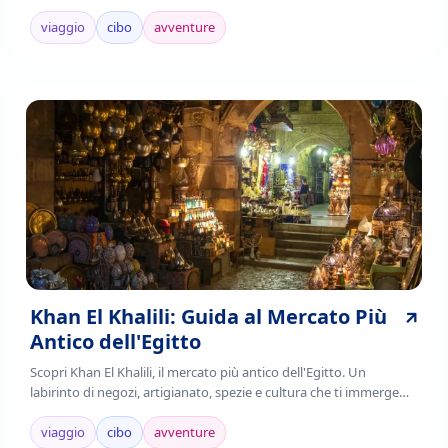
storia. Leggi di più!
viaggio
cibo
avventure
Khan El Khalili: Guida al Mercato Più
Antico dell'Egitto
Scopri Khan El Khalili, il mercato più antico dell'Egitto. Un
labirinto di negozi, artigianato, spezie e cultura che ti immerge
nell'autenticità cairota. Leggi!
viaggio
cibo
avventure