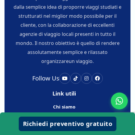
conoscenza della civiltà egizia: Ussama al
dalla semplice idea di proporre viaggi studiati e
Cairo e soprattutto Adel Alì Abdel Rohman
strutturati nel miglior modo possibile per il
per la crociera sul Nilo e la passione che ha
saputo trasmetterci. Tutto perfetto, consiglio
cliente, con la collaborazione di eccellenti
caldamente. Graziella Bruna
agenzie di viaggio locali presenti in tutto il
mondo. Il nostro obiettivo è quello di rendere
assolutamente semplice e rilassato
organizzareun viaggio.
Follow Us
Link utili
Chi siamo
Contattaci
Richiedi preventivo gratuito
Termini e Condizioni