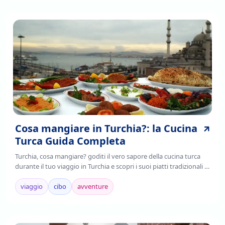
Cosa mangiare in Turchia?: la Cucina
Turca Guida Completa
Turchia, cosa mangiare? goditi il vero sapore della cucina turca
durante il tuo viaggio in Turchia e scopri i suoi piatti tradizionali ,
è il frutto della fusione di tradizioni culinarie regionali,
mediterranee e asiatiche.
viaggio
cibo
avventure