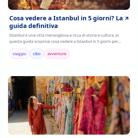
Cosa vedere a Istanbul in 5 giorni? La
guida definitiva
Istanbul é una città meravigliosa e ricca di storia e cultura ,in
questa guida scoprirai cosa vedere a Istanbul in 5 giorni per
poter pianificare un viaggio indimenticabile. Leggi la guida per
più info!
viaggio
cibo
avventure