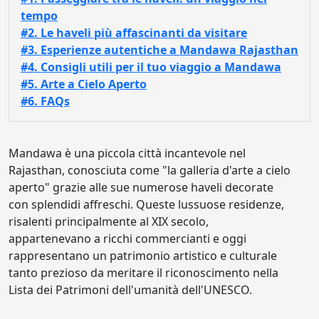
tempo
#2. Le haveli più affascinanti da visitare
#3. Esperienze autentiche a Mandawa Rajasthan
#4. Consigli utili per il tuo viaggio a Mandawa
#5. Arte a Cielo Aperto
#6. FAQs
Mandawa è una piccola città incantevole nel
Rajasthan, conosciuta come "la galleria d'arte a cielo
aperto" grazie alle sue numerose haveli decorate
con splendidi affreschi. Queste lussuose residenze,
risalenti principalmente al XIX secolo,
appartenevano a ricchi commercianti e oggi
rappresentano un patrimonio artistico e culturale
tanto prezioso da meritare il riconoscimento nella
Lista dei Patrimoni dell'umanità dell'UNESCO.