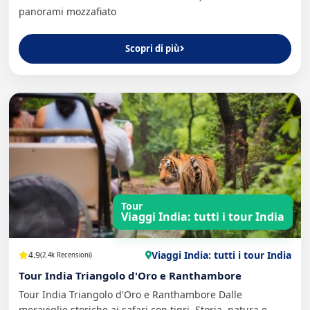
panorami mozzafiato
Scopri di più
Tour
Viaggi India: tutti i tour India
Viaggi India: tutti i tour India
4.9
(2.4k Recensioni)
Tour India Triangolo d'Oro e Ranthambore
Tour India Triangolo d'Oro e Ranthambore Dalle
meraviglie storiche ai safari con tigri. Storia, natura e